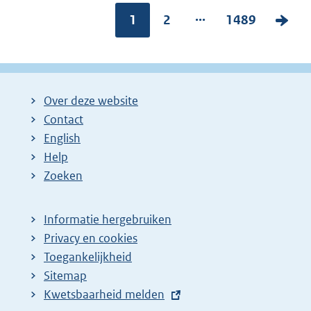
...
Pagina:
1
P
2
P
1489
V
a
a
o
g
g
l
i
i
g
Over deze website
n
n
e
Contact
a
a
n
English
:
:
d
Help
e
Zoeken
p
a
Informatie hergebruiken
g
Privacy en cookies
i
Toegankelijkheid
n
Sitemap
a
E
Kwetsbaarheid melden