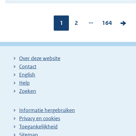
...
Pagina:
1
P
2
P
164
V
a
a
o
g
g
l
i
i
g
Over deze website
n
n
e
Contact
a
a
n
English
:
:
d
Help
e
Zoeken
p
a
Informatie hergebruiken
g
Privacy en cookies
i
Toegankelijkheid
n
Sitemap