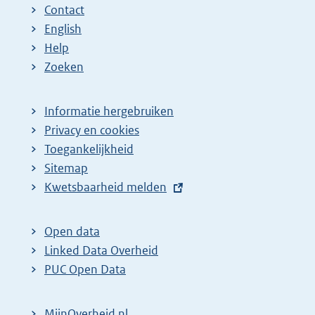
Contact
e
a
a
a
a
n
English
p
:
:
:
:
d
Help
a
e
Zoeken
g
p
i
a
Informatie hergebruiken
n
g
Privacy en cookies
a
i
Toegankelijkheid
z
n
Sitemap
o
a
E
Kwetsbaarheid melden
e
z
x
t
k
o
Open data
e
r
e
Linked Data Overheid
r
e
k
PUC Open Data
n
s
r
e
u
e
MijnOverheid.nl