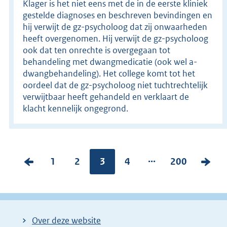
Klager is het niet eens met de in de eerste kliniek
gestelde diagnoses en beschreven bevindingen en
hij verwijt de gz-psycholoog dat zij onwaarheden
heeft overgenomen. Hij verwijt de gz-psycholoog
ook dat ten onrechte is overgegaan tot
behandeling met dwangmedicatie (ook wel a-
dwangbehandeling). Het college komt tot het
oordeel dat de gz-psycholoog niet tuchtrechtelijk
verwijtbaar heeft gehandeld en verklaart de
klacht kennelijk ongegrond.
...
V
P
1
P
2
Pagina:
3
P
4
P
200
V
o
a
a
a
a
o
r
g
g
g
g
l
i
i
i
i
i
g
Over deze website
g
n
n
n
n
e