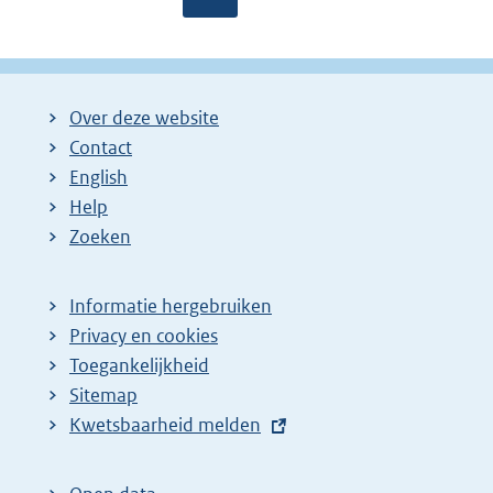
a
a
o
g
g
l
i
i
g
Over deze website
n
n
e
Contact
a
a
n
English
:
:
d
Help
e
Zoeken
p
a
Informatie hergebruiken
g
Privacy en cookies
i
Toegankelijkheid
n
Sitemap
a
E
Kwetsbaarheid melden
z
x
t
o