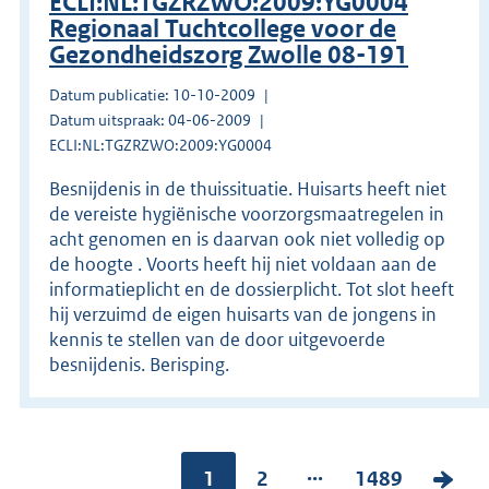
ECLI:NL:TGZRZWO:2009:YG0004
Regionaal Tuchtcollege voor de
Gezondheidszorg Zwolle 08-191
Datum publicatie: 10-10-2009
Datum uitspraak: 04-06-2009
ECLI:NL:TGZRZWO:2009:YG0004
Besnijdenis in de thuissituatie. Huisarts heeft niet
de vereiste hygiënische voorzorgsmaatregelen in
acht genomen en is daarvan ook niet volledig op
de hoogte . Voorts heeft hij niet voldaan aan de
informatieplicht en de dossierplicht. Tot slot heeft
hij verzuimd de eigen huisarts van de jongens in
kennis te stellen van de door uitgevoerde
besnijdenis. Berisping.
...
Pagina:
1
P
2
P
1489
V