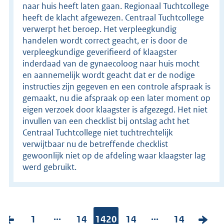
naar huis heeft laten gaan. Regionaal Tuchtcollege
heeft de klacht afgewezen. Centraal Tuchtcollege
verwerpt het beroep. Het verpleegkundig
handelen wordt correct geacht, er is door de
verpleegkundige geverifieerd of klaagster
inderdaad van de gynaecoloog naar huis mocht
en aannemelijk wordt geacht dat er de nodige
instructies zijn gegeven en een controle afspraak is
gemaakt, nu die afspraak op een later moment op
eigen verzoek door klaagster is afgezegd. Het niet
invullen van een checklist bij ontslag acht het
Centraal Tuchtcollege niet tuchtrechtelijk
verwijtbaar nu de betreffende checklist
gewoonlijk niet op de afdeling waar klaagster lag
werd gebruikt.
...
...
V
P
1
P
14
Pagina:
1420
P
14
P
14
V