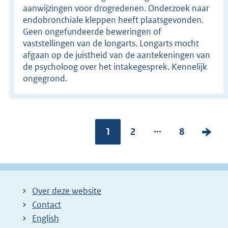
aanwijzingen voor drogredenen. Onderzoek naar
endobronchiale kleppen heeft plaatsgevonden.
Geen ongefundeerde beweringen of
vaststellingen van de longarts. Longarts mocht
afgaan op de juistheid van de aantekeningen van
de psycholoog over het intakegesprek. Kennelijk
ongegrond.
...
Pagina:
1
P
2
P
8
V
a
a
o
g
g
l
i
i
g
Over deze website
n
n
e
Contact
a
a
n
English
:
:
d