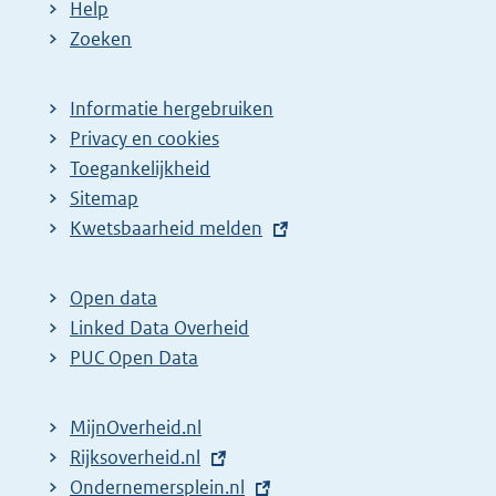
Help
e
Zoeken
p
a
Informatie hergebruiken
g
Privacy en cookies
i
Toegankelijkheid
n
Sitemap
a
E
Kwetsbaarheid melden
z
x
t
o
Open data
e
e
Linked Data Overheid
r
k
PUC Open Data
n
r
e
e
MijnOverheid.nl
l
s
E
Rijksoverheid.nl
i
x
E
Ondernemersplein.nl
u