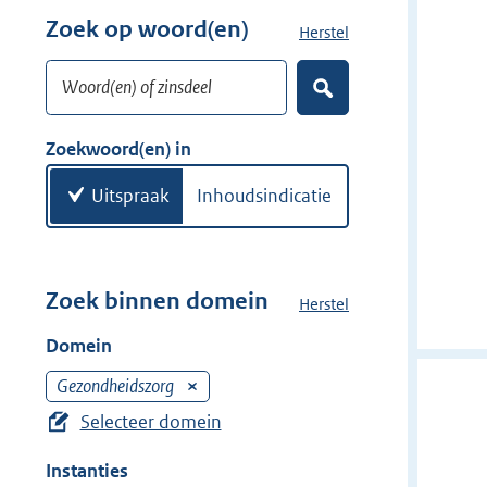
w
r
Zoek op woord(en)
Herstel
z
i
w
o
j
i
Woord(en) of zinsdeel
e
d
Z
j
k
o
e
d
w
e
Zoekwoord(en) in
r
e
k
o
e
r
o
Uitspraak
Inhoudsindicatie
n
r
d
(
e
Zoek binnen domein
Herstel
h
n
e
Domein
)
t
d
Gezondheidszorg
V
o
e
Selecteer domein
m
r
e
Instanties
w
i