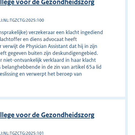
llege voor de Gezondheidszorg
LI:NL:TGZCTG:2025:100
ansprakelijke) verzekeraar een klacht ingediend
slachtoffer en diens advocaat heeft
erwijt de Physician Assistant dat hij in zijn
eft gegeven buiten zijn deskundigengebied.
r niet-ontvankelijk verklaard in haar klacht
 belanghebbende in de zin van artikel 65a lid
beslissing en verwerpt het beroep van
llege voor de Gezondheidszorg
LI:NL:TGZCTG:2025:101