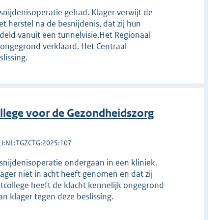
nijdenisoperatie gehad. Klager verwijt de
t herstel na de besnijdenis, dat zij hun
deld vanuit een tunnelvisie.Het Regionaal
k ongegrond verklaard. Het Centraal
lissing.
llege voor de Gezondheidszorg
LI:NL:TGZCTG:2025:107
snijdenisoperatie ondergaan in een kliniek.
lager niet in acht heeft genomen en dat zij
htcollege heeft de klacht kennelijk ongegrond
n klager tegen deze beslissing.