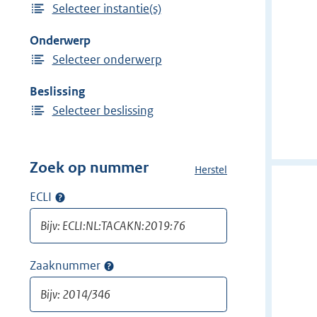
Selecteer instantie(s)
i
n
j
Onderwerp
d
Selecteer onderwerp
e
r
Beslissing
f
Selecteer beslissing
i
l
t
Zoek op nummer
Herstel
a
e
l
ECLI
Op
r
l
ECLI
:
e
zoeken
f
G
i
e
Zaaknummer
Op
l
z
zaaknummer
t
o
zoeken
e
n