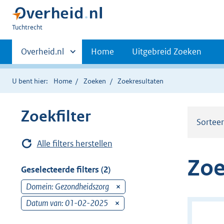
U
Tuchtrecht
bent
Primaire
hier:
Andere
Overheid.nl
Home
Uitgebreid Zoeken
sites
navigatie
binnen
U bent hier:
Home
Zoeken
Zoekresultaten
Zoekfilter
Sortee
Alle filters herstellen
Zoe
Geselecteerde filters (2)
Domein: Gezondheidszorg
v
e
Datum van: 01-02-2025
v
r
e