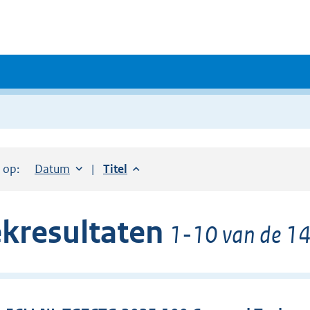
r op:
Sorteer op:
Datum
aflopend
Sorteer op:
Titel
aflopend
kresultaten
1-10 van de 14