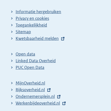
i
a
n
g
Informatie hergebruiken
a
i
Privacy en cookies
z
n
Toegankelijkheid
Sitemap
o
a
E
Kwetsbaarheid melden
e
z
x
k
o
t
Open data
r
e
e
Linked Data Overheid
e
k
r
PUC Open Data
s
r
n
u
e
e
MijnOverheid.nl
l
s
l
E
Rijksoverheid.nl
t
u
i
x
E
Ondernemersplein.nl
n
a
l
t
x
E
Werkenbijdeoverheid.nl
k
t
t
e
t
x