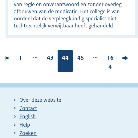
van regie en onverantwoord en zonder overleg
afbouwen van de medicatie. Het college is van
oordeel dat de verpleegkundig specialist niet
tuchtrechtelijk verwijtbaar heeft gehandeld.
...
...
V
P
1
P
43
Pagina:
44
P
45
P
16
V
o
a
a
a
a
4
o
r
g
g
g
g
l
i
i
i
i
i
g
g
n
n
n
n
e
Over deze website
e
a
a
a
a
n
Contact
p
:
:
:
:
d
English
a
e
Help
g
p
Zoeken