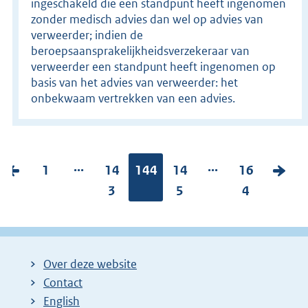
ingeschakeld die een standpunt heeft ingenomen
zonder medisch advies dan wel op advies van
verweerder; indien de
beroepsaansprakelijkheidsverzekeraar van
verweerder een standpunt heeft ingenomen op
basis van het advies van verweerder: het
onbekwaam vertrekken van een advies.
...
...
V
P
1
P
14
Pagina:
144
P
14
P
16
V
o
a
a
3
a
5
a
4
o
r
g
g
g
g
l
i
i
i
i
i
g
g
n
n
n
n
e
Over deze website
e
a
a
a
a
n
Contact
p
:
:
:
:
d
English