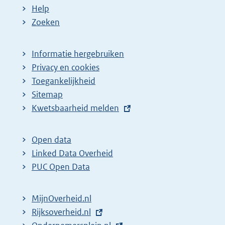
a
e
Help
g
p
Zoeken
i
a
n
g
Informatie hergebruiken
a
i
Privacy en cookies
z
n
Toegankelijkheid
Sitemap
o
a
E
Kwetsbaarheid melden
e
z
x
k
o
t
Open data
r
e
e
Linked Data Overheid
e
k
r
PUC Open Data
s
r
n
u
e
e
MijnOverheid.nl
l
s
l
E
Rijksoverheid.nl
t
u
i