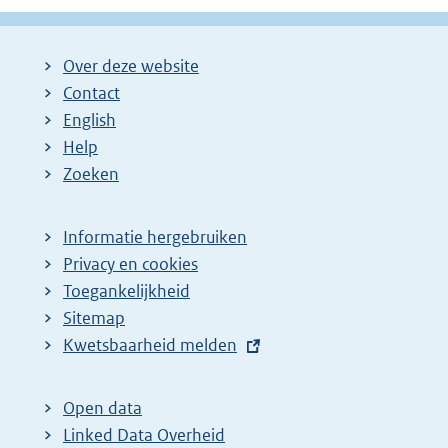
r
g
g
g
l
i
i
i
i
g
Over deze website
g
n
n
n
e
Contact
e
a
a
a
n
English
p
:
:
:
d
Help
a
e
Zoeken
g
p
i
a
Informatie hergebruiken
n
g
Privacy en cookies
a
i
Toegankelijkheid
z
n
Sitemap
o
a
E
Kwetsbaarheid melden
e
z
x
t
k
o
Open data
e
r
e
Linked Data Overheid