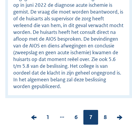
op in juni 2022 de diagnose acute ischemie is
gemist. De vraag die moet worden beantwoord, is
of de huisarts als supervisor de zorg heeft
verleend die van hem, in dit geval verwacht mocht
worden. De huisarts heeft het consult direct na
afloop met de AIOS besproken. De bevindingen
van de AIOS en diens afwegingen en conclusie
(zweepslag en geen acute ischemie) kwamen de
huisarts op dat moment reëel over. Zie ook 5.6
t/m 5.8 van de beslissing. Het college is van
oordeel dat de klacht in zijn geheel ongegrond is.
In het algemeen belang zal deze beslissing
worden gepubliceerd.
...
V
P
1
P
6
Pagina:
7
P
8
V
o
a
a
a
o