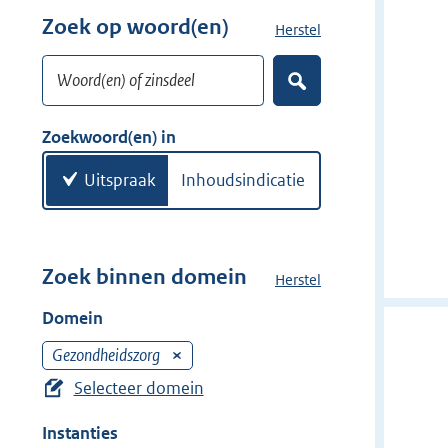
w
r
Zoek op woord(en)
Herstel
z
i
w
o
j
i
Woord(en) of zinsdeel
e
d
Z
j
k
o
e
d
w
e
Zoekwoord(en) in
r
e
k
o
e
r
o
Uitspraak
Inhoudsindicatie
n
r
d
(
e
Zoek binnen domein
Herstel
h
n
e
Domein
)
t
d
Gezondheidszorg
V
o
e
Selecteer domein
m
r
e
Instanties
w
i