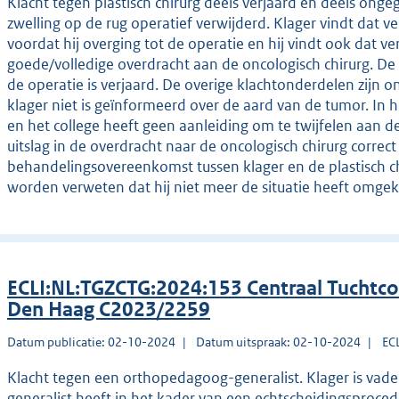
Klacht tegen plastisch chirurg deels verjaard en deels ongeg
zwelling op de rug operatief verwijderd. Klager vindt dat 
voordat hij overging tot de operatie en hij vindt ook dat 
goede/volledige overdracht aan de oncologisch chirurg. D
de operatie is verjaard. De overige klachtonderdelen zijn o
klager niet is geïnformeerd over de aard van de tumor. In h
en het college heeft geen aanleiding om te twijfelen aan d
uitslag in de overdracht naar de oncologisch chirurg corre
behandelingsovereenkomst tussen klager en de plastisch chi
worden verweten dat hij niet meer de situatie heeft omge
ECLI:NL:TGZCTG:2024:153 Centraal Tuchtco
Den Haag C2023/2259
Datum publicatie: 02-10-2024
Datum uitspraak: 02-10-2024
EC
Klacht tegen een orthopedagoog-generalist. Klager is vad
generalist heeft in het kader van een echtscheidingsprocedu