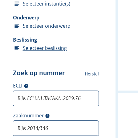
Selecteer instantie(s)
i
n
j
Onderwerp
d
Selecteer onderwerp
e
r
Beslissing
f
Selecteer beslissing
i
l
t
Zoek op nummer
Herstel
a
e
l
ECLI
Op
r
l
ECLI
:
e
zoeken
f
G
i
e
Zaaknummer
Op
l
z
zaaknummer
t
o
zoeken
e
n