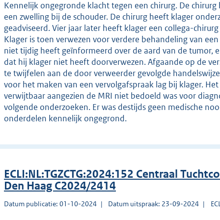
Kennelijk ongegronde klacht tegen een chirurg. De chirurg h
een zwelling bij de schouder. De chirurg heeft klager ond
geadviseerd. Vier jaar later heeft klager een collega-chi
Klager is toen verwezen voor verdere behandeling van een t
niet tijdig heeft geïnformeerd over de aard van de tumor,
dat hij klager niet heeft doorverwezen. Afgaande op de ver
te twijfelen aan de door verweerder gevolgde handelswijz
voor het maken van een vervolgafspraak lag bij klager. Het 
verwijtbaar aangezien de MRI niet bedoeld was voor diagno
volgende onderzoeken. Er was destijds geen medische noodz
onderdelen kennelijk ongegrond.
ECLI:NL:TGZCTG:2024:152 Centraal Tuchtco
Den Haag C2024/2414
Datum publicatie: 01-10-2024
Datum uitspraak: 23-09-2024
EC