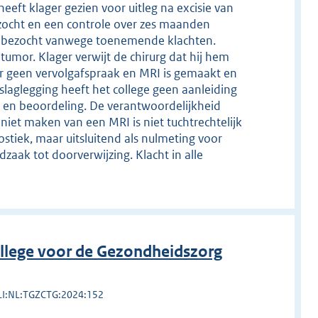
eeft klager gezien voor uitleg na excisie van
erzocht en een controle over zes maanden
rurg bezocht vanwege toenemende klachten.
umor. Klager verwijt de chirurg dat hij hem
 er geen vervolgafspraak en MRI is gemaakt en
slaglegging heeft het college geen aanleiding
e en beoordeling. De verantwoordelijkheid
niet maken van een MRI is niet tuchtrechtelijk
stiek, maar uitsluitend als nulmeting voor
aak tot doorverwijzing. Klacht in alle
llege voor de Gezondheidszorg
LI:NL:TGZCTG:2024:152