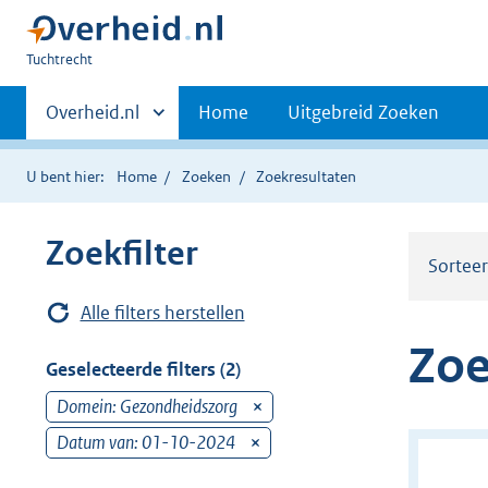
U
Tuchtrecht
bent
Primaire
hier:
Andere
Overheid.nl
Home
Uitgebreid Zoeken
sites
navigatie
binnen
U bent hier:
Home
Zoeken
Zoekresultaten
Zoekfilter
Sortee
Alle filters herstellen
Zoe
Geselecteerde filters (2)
Domein: Gezondheidszorg
v
e
Datum van: 01-10-2024
v
r
e