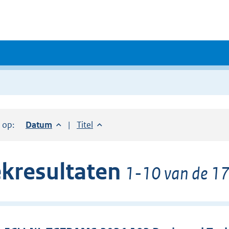
r op:
Sorteer op:
Datum
aflopend
Sorteer op:
Titel
oplopend
kresultaten
1-10 van de 17