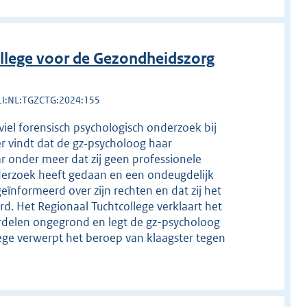
llege voor de Gezondheidszorg
LI:NL:TGZCTG:2024:155
iel forensisch psychologisch onderzoek bij
er vindt dat de gz‑psycholoog haar
r onder meer dat zij geen professionele
nderzoek heeft gedaan en een ondeugdelijk
ïnformeerd over zijn rechten en dat zij het
d. Het Regionaal Tuchtcollege verklaart het
rdelen ongegrond en legt de gz-psycholoog
ege verwerpt het beroep van klaagster tegen