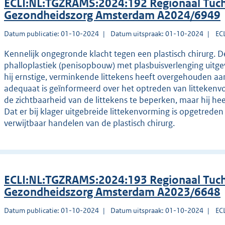
ECLI:NL:TGZRAMS:2024:192 Regionaal Tuch
Gezondheidszorg Amsterdam A2024/6949
Datum publicatie: 01-10-2024
Datum uitspraak: 01-10-2024
EC
Kennelijk ongegronde klacht tegen een plastisch chirurg. De 
phalloplastiek (penisopbouw) met plasbuisverlenging uitgevo
hij ernstige, verminkende littekens heeft overgehouden aan
adequaat is geïnformeerd over het optreden van littekenvo
de zichtbaarheid van de littekens te beperken, maar hij heef
Dat er bij klager uitgebreide littekenvorming is opgetreden
verwijtbaar handelen van de plastisch chirurg.
ECLI:NL:TGZRAMS:2024:193 Regionaal Tuch
Gezondheidszorg Amsterdam A2023/6648
Datum publicatie: 01-10-2024
Datum uitspraak: 01-10-2024
EC