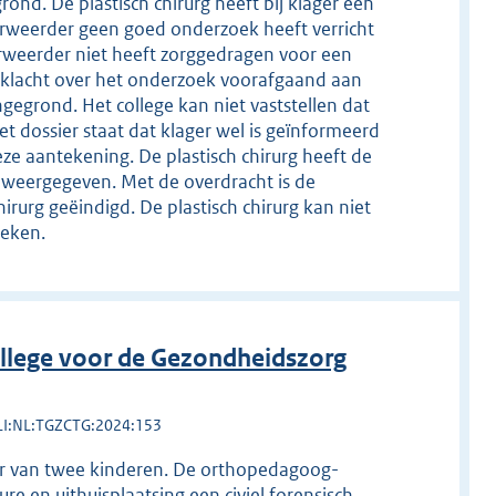
rond. De plastisch chirurg heeft bij klager een
verweerder geen goed onderzoek heeft verricht
verweerder niet heeft zorggedragen voor een
e klacht over het onderzoek voorafgaand aan
ngegrond. Het college kan niet vaststellen dat
et dossier staat dat klager wel is geïnformeerd
eze aantekening. De plastisch chirurg heeft de
ct weergegeven. Met de overdracht is de
rurg geëindigd. De plastisch chirurg kan niet
keken.
llege voor de Gezondheidszorg
LI:NL:TGZCTG:2024:153
er van twee kinderen. De orthopedagoog-
re en uithuisplaatsing een civiel forensisch