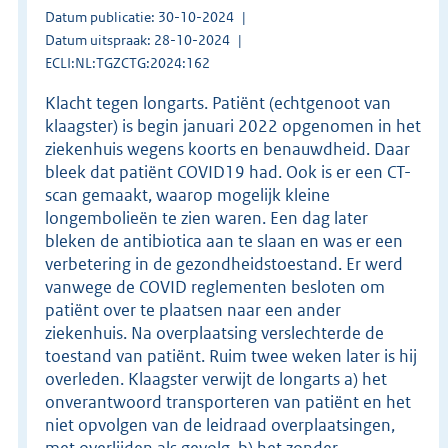
Datum publicatie: 30-10-2024
Datum uitspraak: 28-10-2024
ECLI:NL:TGZCTG:2024:162
Klacht tegen longarts. Patiënt (echtgenoot van
klaagster) is begin januari 2022 opgenomen in het
ziekenhuis wegens koorts en benauwdheid. Daar
bleek dat patiënt COVID19 had. Ook is er een CT-
scan gemaakt, waarop mogelijk kleine
longembolieën te zien waren. Een dag later
bleken de antibiotica aan te slaan en was er een
verbetering in de gezondheidstoestand. Er werd
vanwege de COVID reglementen besloten om
patiënt over te plaatsen naar een ander
ziekenhuis. Na overplaatsing verslechterde de
toestand van patiënt. Ruim twee weken later is hij
overleden. Klaagster verwijt de longarts a) het
onverantwoord transporteren van patiënt en het
niet opvolgen van de leidraad overplaatsingen,
met overlijden als gevolg, b) het zonder