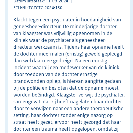
Datum uitspraak: 11-09-2024
ECLI:NL:TGZCTG:2024:150
Klacht tegen een psychiater in hoedanigheid van
geneesheer-directeur. De minderjarige dochter
van klaagster was vrijwillig opgenomen in de
kliniek waar de psychiater als geneesheer-
directeur werkzaam is. Tijdens haar opname heeft
de dochter meermalen (ernstig) geweld gepleegd
dan wel daarmee gedreigd. Na een ernstig
incident waarbij een medewerker van de kliniek
door toedoen van de dochter ernstige
brandwonden opliep, is hiervan aangifte gedaan
bij de politie en besloten dat de opname moest
worden beëindigd. Klaagster verwijt de psychiater,
samengevat, dat zij heeft nagelaten haar dochter
door te verwijzen naar een andere therapeutische
setting, haar dochter zonder enige nazorg op
straat heeft gezet, ervoor heeft gezorgd dat haar
dochter een trauma heeft opgelopen, omdat zij