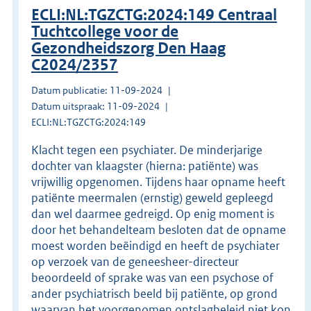
ECLI:NL:TGZCTG:2024:149 Centraal
Tuchtcollege voor de
Gezondheidszorg Den Haag
C2024/2357
Datum publicatie: 11-09-2024
Datum uitspraak: 11-09-2024
ECLI:NL:TGZCTG:2024:149
Klacht tegen een psychiater. De minderjarige
dochter van klaagster (hierna: patiënte) was
vrijwillig opgenomen. Tijdens haar opname heeft
patiënte meermalen (ernstig) geweld gepleegd
dan wel daarmee gedreigd. Op enig moment is
door het behandelteam besloten dat de opname
moest worden beëindigd en heeft de psychiater
op verzoek van de geneesheer-directeur
beoordeeld of sprake was van een psychose of
ander psychiatrisch beeld bij patiënte, op grond
waarvan het voorgenomen ontslagbeleid niet kon