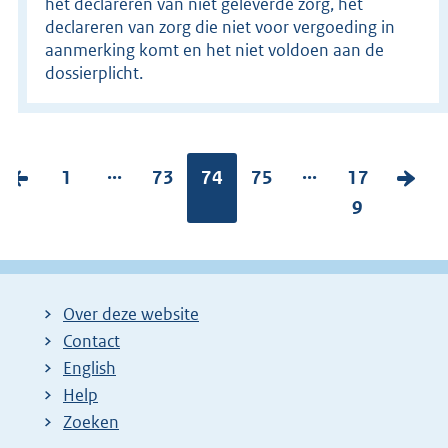
het declareren van niet geleverde zorg, het
declareren van zorg die niet voor vergoeding in
aanmerking komt en het niet voldoen aan de
dossierplicht.
...
...
V
P
1
P
73
Pagina:
74
P
75
P
17
V
o
a
a
a
a
9
o
r
g
g
g
g
l
i
i
i
i
i
g
g
n
n
n
n
e
Over deze website
e
a
a
a
a
n
Contact
p
:
:
:
:
d
English
a
e
Help
g
p
Zoeken
i
a