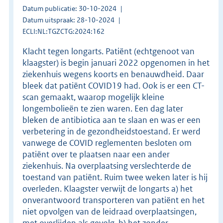
Datum publicatie: 30-10-2024
Datum uitspraak: 28-10-2024
ECLI:NL:TGZCTG:2024:162
Klacht tegen longarts. Patiënt (echtgenoot van
klaagster) is begin januari 2022 opgenomen in het
ziekenhuis wegens koorts en benauwdheid. Daar
bleek dat patiënt COVID19 had. Ook is er een CT-
scan gemaakt, waarop mogelijk kleine
longembolieën te zien waren. Een dag later
bleken de antibiotica aan te slaan en was er een
verbetering in de gezondheidstoestand. Er werd
vanwege de COVID reglementen besloten om
patiënt over te plaatsen naar een ander
ziekenhuis. Na overplaatsing verslechterde de
toestand van patiënt. Ruim twee weken later is hij
overleden. Klaagster verwijt de longarts a) het
onverantwoord transporteren van patiënt en het
niet opvolgen van de leidraad overplaatsingen,
met overlijden als gevolg, b) het zonder