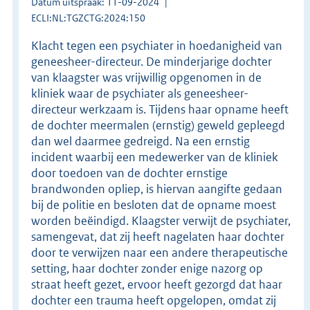
Datum uitspraak: 11-09-2024
ECLI:NL:TGZCTG:2024:150
Klacht tegen een psychiater in hoedanigheid van
geneesheer-directeur. De minderjarige dochter
van klaagster was vrijwillig opgenomen in de
kliniek waar de psychiater als geneesheer-
directeur werkzaam is. Tijdens haar opname heeft
de dochter meermalen (ernstig) geweld gepleegd
dan wel daarmee gedreigd. Na een ernstig
incident waarbij een medewerker van de kliniek
door toedoen van de dochter ernstige
brandwonden opliep, is hiervan aangifte gedaan
bij de politie en besloten dat de opname moest
worden beëindigd. Klaagster verwijt de psychiater,
samengevat, dat zij heeft nagelaten haar dochter
door te verwijzen naar een andere therapeutische
setting, haar dochter zonder enige nazorg op
straat heeft gezet, ervoor heeft gezorgd dat haar
dochter een trauma heeft opgelopen, omdat zij