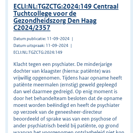
ECLI:NL:TGZCTG:2024:149 Centraal
Tuchtcollege voor de
Gezondheidszorg Den Haag
C2024/2357
Datum publicatie: 11-09-2024
Datum uitspraak: 11-09-2024
ECLI:NL:TGZCTG:2024:149
Klacht tegen een psychiater. De minderjarige
dochter van klaagster (hierna: patiënte) was
vrijwillig opgenomen. Tijdens haar opname heeft
patiënte meermalen (ernstig) geweld gepleegd
dan wel daarmee gedreigd. Op enig moment is
door het behandelteam besloten dat de opname
moest worden beëindigd en heeft de psychiater
op verzoek van de geneesheer-directeur
beoordeeld of sprake was van een psychose of
ander psychiatrisch beeld bij patiënte, op grond
waarvan het voorgenomen ontslagbeleid niet kon