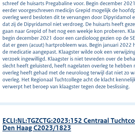
schreef de huisarts Pregabaline voor. Begin december 2021
eerder voorgeschreven medicijn Grepid mogelijk de hoofdpi
overleg werd besloten dit te vervangen door Dipyridamol en 
dat zij de Dipyridamol niet verdroeg. De huisarts heeft gez
gaan naar Grepid of het nog een weekje kon proberen. Klaag
begin december 2021 door een cardioloog gezien op de SEH
dat er geen (acuut) hartprobleem was. Begin januari 2022 he
de medicatie aangepast. Klaagster wilde ook een verwijzing
verzoek ingewilligd. Klaagster is niet tevreden over de beh
slecht heeft geluisterd, heeft nagelaten overleg te hebben
overleg heeft gehad met de neuroloog terwijl dat niet zo 
overleg. Het Regionaal Tuchtcollege acht de klacht kenneli
verwerpt het beroep van klaagster tegen deze beslissing.
ECLI:NL:TGZCTG:2023:152 Centraal Tuchtco
Den Haag C2023/1823