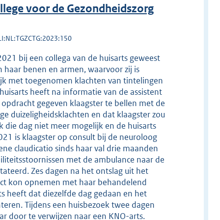
llege voor de Gezondheidszorg
LI:NL:TGZCTG:2023:150
021 bij een collega van de huisarts geweest
n haar benen en armen, waarvoor zij is
ijk met toegenomen klachten van tintelingen
uisarts heeft na informatie van de assistent
e opdracht gegeven klaagster te bellen met de
 duizeligheidsklachten en dat klaagster zou
 die dag niet meer mogelijk en de huisarts
21 is klaagster op consult bij de neuroloog
ene claudicatio sinds haar val drie maanden
biliteitsstoornissen met de ambulance naar de
ateerd. Zes dagen na het ontslag uit het
ontact kon opnemen met haar behandelend
ts heeft dat diezelfde dag gedaan en het
nteren. Tijdens een huisbezoek twee dagen
aar door te verwijzen naar een KNO-arts.