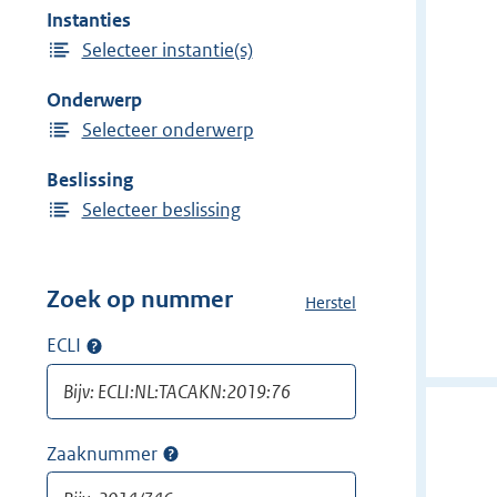
e
Instanties
w
i
Selecteer instantie(s)
i
n
j
Onderwerp
d
Selecteer onderwerp
e
r
Beslissing
f
Selecteer beslissing
i
l
t
Zoek op nummer
Herstel
a
e
l
ECLI
Op
r
l
ECLI
:
e
zoeken
f
G
i
e
Zaaknummer
Op
l
z
zaaknummer
t