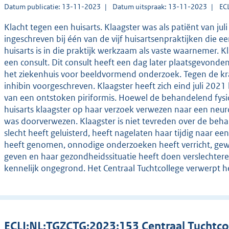
Datum publicatie: 13-11-2023
Datum uitspraak: 13-11-2023
EC
Klacht tegen een huisarts. Klaagster was als patiënt van j
ingeschreven bij één van de vijf huisartsenpraktijken die 
huisarts is in die praktijk werkzaam als vaste waarnemer. 
een consult. Dit consult heeft een dag later plaatsgevonde
het ziekenhuis voor beeldvormend onderzoek. Tegen de kra
inhibin voorgeschreven. Klaagster heeft zich eind juli 202
van een ontstoken piriformis. Hoewel de behandelend fysio
huisarts klaagster op haar verzoek verwezen naar een neuro
was doorverwezen. Klaagster is niet tevreden over de behan
slecht heeft geluisterd, heeft nagelaten haar tijdig naar ee
heeft genomen, onnodige onderzoeken heeft verricht, gewei
geven en haar gezondheidssituatie heeft doen verslechtere
kennelijk ongegrond. Het Centraal Tuchtcollege verwerpt he
ECLI:NL:TGZCTG:2023:153 Centraal Tuchtco