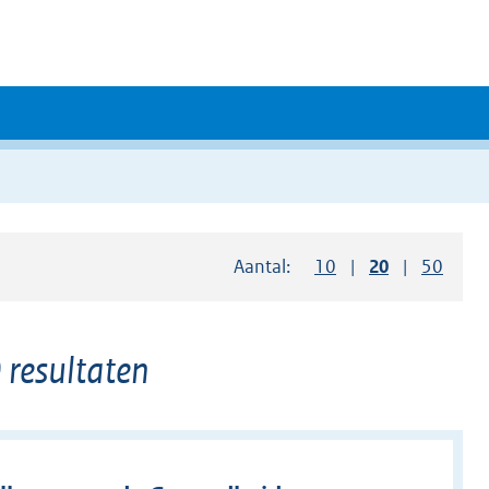
Aantal:
Toon
10
resultaten per pag
Toon
20
resultaten 
Toon
50
resul
 resultaten