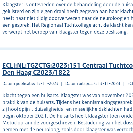
Klaagster is ontevreden over de behandeling door de huisarts
geluisterd en zijn eigen draai heeft gegeven aan haar klacht
heeft haar niet tijdig doorverwezen naar de neuroloog en 
een gesprek. Het Regionaal Tuchtcollege acht de klacht ken
verwerpt het beroep van klaagster tegen deze beslissing.
ECLI:NL:TGZCTG:2023:151 Centraal Tuchtco
Den Haag C2023/1822
Datum publicatie: 13-11-2023
Datum uitspraak: 13-11-2023
EC
Klacht tegen een huisarts. Klaagster was van november 20
praktijk van de huisarts. Tijdens het kennismakingsgespre
zij hoofdpijn-, duizeligheids- en misselijkheidsklachten h
begin oktober 2021. De huisarts heeft klaagster toen onder
Metoclopramide voorgeschreven. Bestudering van het doss
nemen met de neuroloog, zoals door klaagster was verzocht