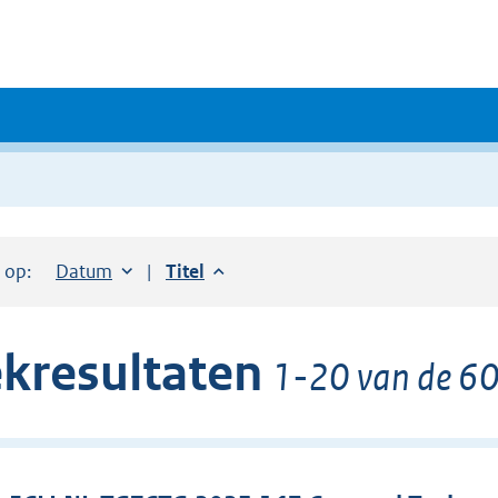
r op:
Sorteer op:
Datum
aflopend
Sorteer op:
Titel
aflopend
kresultaten
1-20 van de 60