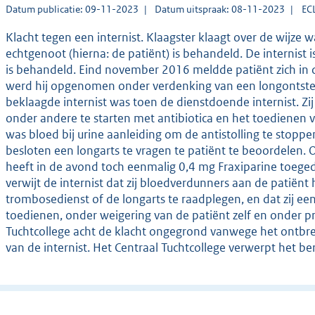
Datum publicatie: 09-11-2023
Datum uitspraak: 08-11-2023
EC
Klacht tegen een internist. Klaagster klaagt over de wijz
echtgenoot (hierna: de patiënt) is behandeld. De internist 
is behandeld. Eind november 2016 meldde patiënt zich in 
werd hij opgenomen onder verdenking van een longontstek
beklaagde internist was toen de dienstdoende internist. Zi
onder andere te starten met antibiotica en het toedienen 
was bloed bij urine aanleiding om de antistolling te stoppe
besloten een longarts te vragen te patiënt te beoordelen. 
heeft in de avond toch eenmalig 0,4 mg Fraxiparine toege
verwijt de internist dat zij bloedverdunners aan de patiën
trombosedienst of de longarts te raadplegen, en dat zij e
toedienen, onder weigering van de patiënt zelf en onder pr
Tuchtcollege acht de klacht ongegrond vanwege het ontbre
van de internist. Het Centraal Tuchtcollege verwerpt het be