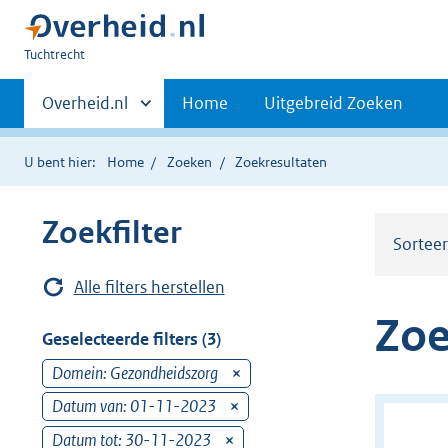
U
Tuchtrecht
bent
Primaire
hier:
Andere
Overheid.nl
Home
Uitgebreid Zoeken
sites
navigatie
binnen
U bent hier:
Home
Zoeken
Zoekresultaten
Zoekfilter
Sortee
Alle filters herstellen
Zoe
Geselecteerde filters (3)
Domein: Gezondheidszorg
v
e
Datum van: 01-11-2023
v
r
e
Datum tot: 30-11-2023
v