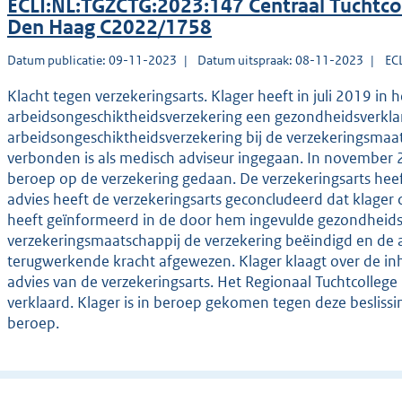
ECLI:NL:TGZCTG:2023:147 Centraal Tuchtco
Den Haag C2022/1758
Datum publicatie: 09-11-2023
Datum uitspraak: 08-11-2023
EC
Klacht tegen verzekeringsarts. Klager heeft in juli 2019 in
arbeidsongeschiktheidsverzekering een gezondheidsverklar
arbeidsongeschiktheidsverzekering bij de verzekeringsmaat
verbonden is als medisch adviseur ingegaan. In november 2
beroep op de verzekering gedaan. De verzekeringsarts heeft
advies heeft de verzekeringsarts geconcludeerd dat klager 
heeft geïnformeerd in de door hem ingevulde gezondheidsv
verzekeringsmaatschappij de verzekering beëindigd en de
terugwerkende kracht afgewezen. Klager klaagt over de in
advies van de verzekeringsarts. Het Regionaal Tuchtcollege
verklaard. Klager is in beroep gekomen tegen deze beslissi
beroep.