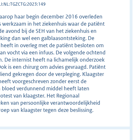
LI:NL:TGZCTG:2023:149
e waarop haar begin december 2016 overleden
is werkzaam in het ziekenhuis waar de patiënt
de avond bij de SEH van het ziekenhuis en
ing dan wel een galblaasontsteking. De
j heeft in overleg met de patiënt besloten om
van vocht via een infuus. De volgende ochtend
n. De internist heeft na lichamelijk onderzoek
Ook is een chirurg om advies gevraagd. Patiënt
diend gekregen door de verpleging. Klaagster
t heeft voorgeschreven zonder eerst de
en bloed verdunnend middel heeft laten
otest van klaagster. Het Regionaal
ken van persoonlijke verantwoordelijkheid
roep van klaagster tegen deze beslissing.