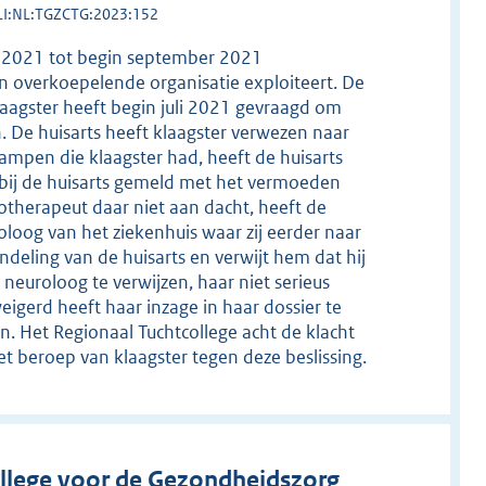
LI:NL:TGZCTG:2023:152
uli 2021 tot begin september 2021
een overkoepelende organisatie exploiteert. De
Klaagster heeft begin juli 2021 gevraagd om
n. De huisarts heeft klaagster verwezen naar
mpen die klaagster had, heeft de huisarts
1 bij de huisarts gemeld met het vermoeden
therapeut daar niet aan dacht, heeft de
loog van het ziekenhuis waar zij eerder naar
deling van de huisarts en verwijt hem dat hij
n neuroloog te verwijzen, haar niet serieus
gerd heeft haar inzage in haar dossier te
n. Het Regionaal Tuchtcollege acht de klacht
t beroep van klaagster tegen deze beslissing.
llege voor de Gezondheidszorg