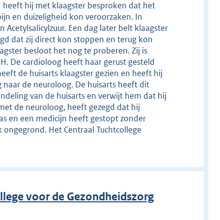
 heeft hij met klaagster besproken dat het
jn en duizeligheid kon veroorzaken. In
Acetylsalicylzuur. Een dag later belt klaagster
egd dat zij direct kon stoppen en terug kon
ster besloot het nog te proberen. Zij is
. De cardioloog heeft haar gerust gesteld
eft de huisarts klaagster gezien en heeft hij
 naar de neuroloog. De huisarts heeft dit
andeling van de huisarts en verwijt hem dat hij
 met de neuroloog, heeft gezegd dat hij
was en een medicijn heeft gestopt zonder
jk ongegrond. Het Centraal Tuchtcollege
llege voor de Gezondheidszorg