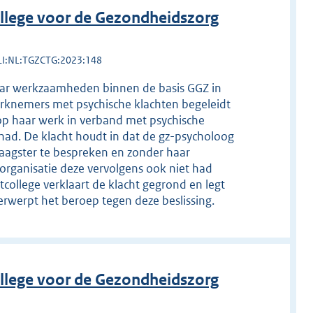
llege voor de Gezondheidszorg
LI:NL:TGZCTG:2023:148
haar werkzaamheden binnen de basis GGZ in
knemers met psychische klachten begeleidt
n op haar werk in verband met psychische
ehad. De klacht houdt in dat de gz-psycholoog
laagster te bespreken en zonder haar
rganisatie deze vervolgens ook niet had
college verklaart de klacht gegrond en legt
erwerpt het beroep tegen deze beslissing.
llege voor de Gezondheidszorg