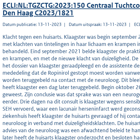
ECLI:NL:TGZCTG:2023:150 Centraal Tuchtco
Den Haag C2023/1821
Datum publicatie: 13-11-2023
Datum uitspraak: 13-11-2023
EC
Klacht tegen een huisarts. Klaagster was begin september 2
met klachten van tintelingen in haar lichaam en krampen i
behandeld. Eind september 2021 belde klaagster de prakt
en krampen, en met de nieuwe klacht van duizeligheid. De h
het dossier van klaagster geraadpleegd en de assistente d
mededeling dat de Ropinirol gestopt moest worden vanwege
worden teruggebeld na contact met de neuroloog. Dit bleek
heeft klaagster een dag later teruggebeld. Begin oktober 20
geweest. Zijn conclusie was dat sprake was van een neurog
eerder. Drie dagen na dit consult is klaagster wegens sensi
SEH vervoerd, waar een lacunair herseninfarct werd geconst
ziekenhuis heeft klaagster de huisarts gevraagd of hij c
neuroloog in verband met duizeligheidsklachten. De huisar
advies van de neuroloog was een afwachtend beleid te ha
later heeft de huisarts klaagster onderzocht en besloten h