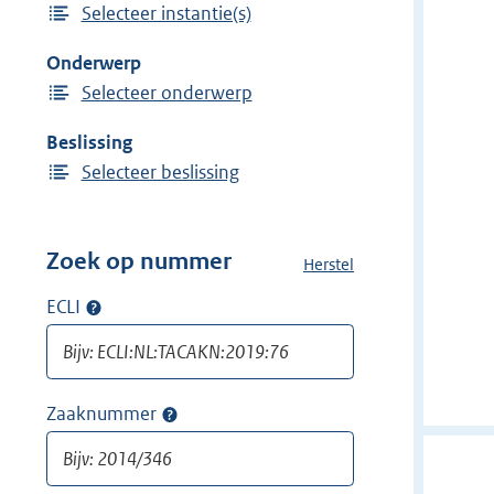
Selecteer instantie(s)
i
n
j
Onderwerp
d
Selecteer onderwerp
e
r
Beslissing
f
Selecteer beslissing
i
l
t
Zoek op nummer
Herstel
a
e
l
ECLI
Op
r
l
ECLI
:
e
zoeken
f
G
i
e
Zaaknummer
Op
l
z
zaaknummer
t
o
zoeken
e
n