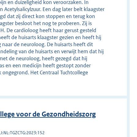
jn en duizeligheid kon veroorzaken. In
Acetylsalicylzuur. Een dag later belt klaagster
egd dat zij direct kon stoppen en terug kon
ster besloot het nog te proberen. Zij is
. De cardioloog heeft haar gerust gesteld
eft de huisarts klaagster gezien en heeft hij
 naar de neuroloog. De huisarts heeft dit
andeling van de huisarts en verwijt hem dat hij
 met de neuroloog, heeft gezegd dat hij
was en een medicijn heeft gestopt zonder
jk ongegrond. Het Centraal Tuchtcollege
llege voor de Gezondheidszorg
LI:NL:TGZCTG:2023:152