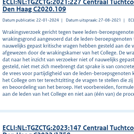
ECLI:NL:TGZCTG:2021:227 Centraal Tuchtco
Den Haag C2020.109
Datum publicatie: 22-01-2024
Datum uitspraak: 27-08-2021
EC
Wrakingsverzoek gericht tegen twee leden-beroepsgenoten v
wrakingsgrond aangevoerd dat de leden-beroepsgenoten tij
nauwelijks gepast kritische vragen hebben gesteld aan de v
afgewezen door de wrakingskamer van het College. De wr
dat naar het inzicht van verzoeker niet of nauwelijks gepast
gesteld, niet met zich meebrengt dat sprake is van concret
de vrees voor partijdigheid van de leden-beroepsgenoten k
het College om ter terechtzitting de vragen te stellen die 
en beoordeling van het beroep. Het voorbereiden, formule
aan de leden van het College en niet aan (één van) de proce
ECLI:NL:TGZCTG:2023:147 Centraal Tuchtco