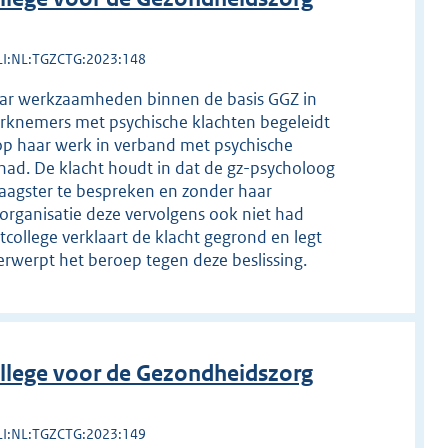
LI:NL:TGZCTG:2023:148
haar werkzaamheden binnen de basis GGZ in
knemers met psychische klachten begeleidt
n op haar werk in verband met psychische
ehad. De klacht houdt in dat de gz-psycholoog
laagster te bespreken en zonder haar
rganisatie deze vervolgens ook niet had
college verklaart de klacht gegrond en legt
erwerpt het beroep tegen deze beslissing.
llege voor de Gezondheidszorg
LI:NL:TGZCTG:2023:149