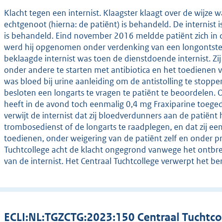
Klacht tegen een internist. Klaagster klaagt over de wijz
echtgenoot (hierna: de patiënt) is behandeld. De internist 
is behandeld. Eind november 2016 meldde patiënt zich in 
werd hij opgenomen onder verdenking van een longontstek
beklaagde internist was toen de dienstdoende internist. Zi
onder andere te starten met antibiotica en het toedienen 
was bloed bij urine aanleiding om de antistolling te stoppe
besloten een longarts te vragen te patiënt te beoordelen. 
heeft in de avond toch eenmalig 0,4 mg Fraxiparine toege
verwijt de internist dat zij bloedverdunners aan de patiën
trombosedienst of de longarts te raadplegen, en dat zij e
toedienen, onder weigering van de patiënt zelf en onder pr
Tuchtcollege acht de klacht ongegrond vanwege het ontbre
van de internist. Het Centraal Tuchtcollege verwerpt het be
ECLI:NL:TGZCTG:2023:150 Centraal Tuchtco