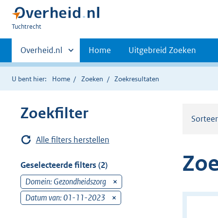
U
Tuchtrecht
bent
Primaire
hier:
Andere
Overheid.nl
Home
Uitgebreid Zoeken
sites
navigatie
binnen
U bent hier:
Home
Zoeken
Zoekresultaten
Zoekfilter
Sortee
Alle filters herstellen
Zoe
Geselecteerde filters (2)
Domein: Gezondheidszorg
v
e
Datum van: 01-11-2023
v
r
e