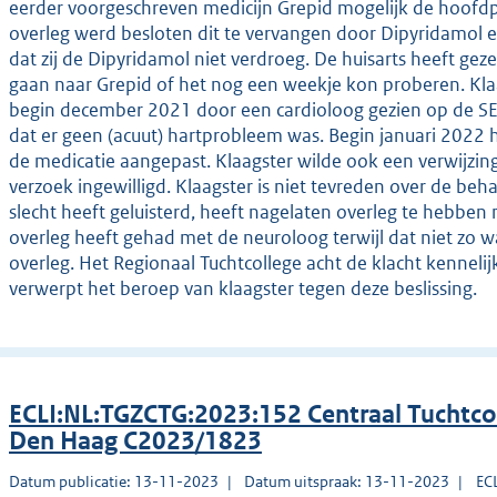
eerder voorgeschreven medicijn Grepid mogelijk de hoofdpi
overleg werd besloten dit te vervangen door Dipyridamol en 
dat zij de Dipyridamol niet verdroeg. De huisarts heeft gez
gaan naar Grepid of het nog een weekje kon proberen. Klaag
begin december 2021 door een cardioloog gezien op de SEH
dat er geen (acuut) hartprobleem was. Begin januari 2022 he
de medicatie aangepast. Klaagster wilde ook een verwijzing
verzoek ingewilligd. Klaagster is niet tevreden over de beh
slecht heeft geluisterd, heeft nagelaten overleg te hebben
overleg heeft gehad met de neuroloog terwijl dat niet zo 
overleg. Het Regionaal Tuchtcollege acht de klacht kenneli
verwerpt het beroep van klaagster tegen deze beslissing.
ECLI:NL:TGZCTG:2023:152 Centraal Tuchtco
Den Haag C2023/1823
Datum publicatie: 13-11-2023
Datum uitspraak: 13-11-2023
EC