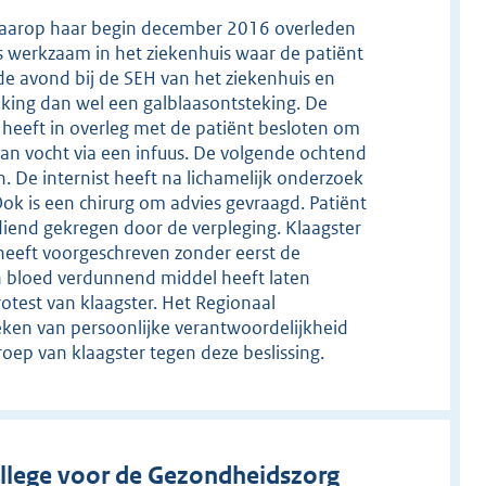
e waarop haar begin december 2016 overleden
is werkzaam in het ziekenhuis waar de patiënt
de avond bij de SEH van het ziekenhuis en
ing dan wel een galblaasontsteking. De
j heeft in overleg met de patiënt besloten om
van vocht via een infuus. De volgende ochtend
n. De internist heeft na lichamelijk onderzoek
Ook is een chirurg om advies gevraagd. Patiënt
diend gekregen door de verpleging. Klaagster
t heeft voorgeschreven zonder eerst de
en bloed verdunnend middel heeft laten
otest van klaagster. Het Regionaal
ken van persoonlijke verantwoordelijkheid
roep van klaagster tegen deze beslissing.
llege voor de Gezondheidszorg