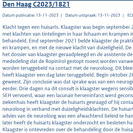
Den Haag C2023/1821
Datum publicatie: 13-11-2023
Datum uitspraak: 13-11-2023
EC
Klacht tegen een huisarts. Klaagster was begin september 2
met klachten van tintelingen in haar lichaam en krampen i
behandeld. Eind september 2021 belde klaagster de prakt
en krampen, en met de nieuwe klacht van duizeligheid. De h
het dossier van klaagster geraadpleegd en de assistente d
mededeling dat de Ropinirol gestopt moest worden vanwege
worden teruggebeld na contact met de neuroloog. Dit bleek
heeft klaagster een dag later teruggebeld. Begin oktober 20
geweest. Zijn conclusie was dat sprake was van een neurog
eerder. Drie dagen na dit consult is klaagster wegens sensi
SEH vervoerd, waar een lacunair herseninfarct werd geconst
ziekenhuis heeft klaagster de huisarts gevraagd of hij c
neuroloog in verband met duizeligheidsklachten. De huisar
advies van de neuroloog was een afwachtend beleid te ha
later heeft de huisarts klaagster onderzocht en besloten h
Klaagster is ontevreden over de behandeling door de huisarts