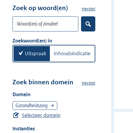
w
r
Zoek op woord(en)
Herstel
z
i
w
o
j
i
Woord(en) of zinsdeel
e
d
Z
j
k
o
e
d
w
e
Zoekwoord(en) in
r
e
k
o
e
r
o
Uitspraak
Inhoudsindicatie
n
r
d
(
e
Zoek binnen domein
Herstel
h
n
e
Domein
)
t
d
Gezondheidszorg
V
o
e
Selecteer domein
m
r
e
Instanties
w
i