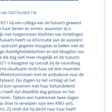
LI:NL:TGZCTG:2023:150
021 bij een collega van de huisarts geweest
n haar benen en armen, waarvoor zij is
ijk met toegenomen klachten van tintelingen
uisarts heeft na informatie van de assistent
e opdracht gegeven klaagster te bellen met de
 duizeligheidsklachten en dat klaagster zou
 die dag niet meer mogelijk en de huisarts
21 is klaagster op consult bij de neuroloog
ene claudicatio sinds haar val drie maanden
biliteitsstoornissen met de ambulance naar de
ateerd. Zes dagen na het ontslag uit het
ontact kon opnemen met haar behandelend
ts heeft dat diezelfde dag gedaan en het
nteren. Tijdens een huisbezoek twee dagen
aar door te verwijzen naar een KNO-arts.
. Zij vindt dat hij slecht naar haar heeft