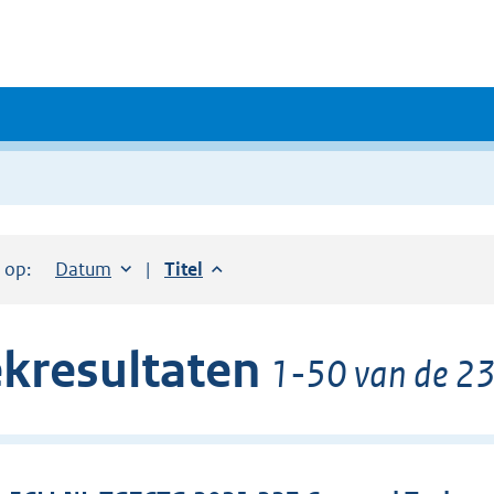
r op:
Sorteer op:
Datum
aflopend
Sorteer op:
Titel
aflopend
kresultaten
1-50 van de 23