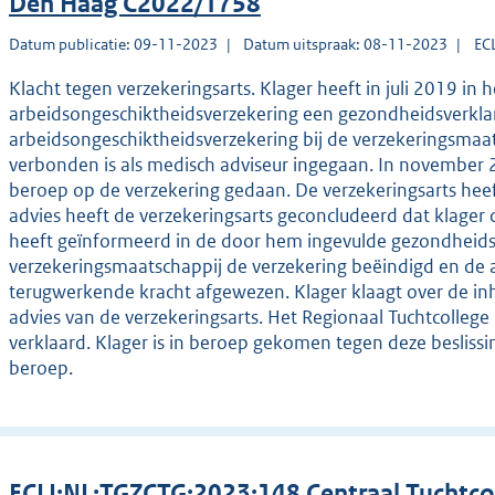
Den Haag C2022/1758
Datum publicatie: 09-11-2023
Datum uitspraak: 08-11-2023
EC
Klacht tegen verzekeringsarts. Klager heeft in juli 2019 in
arbeidsongeschiktheidsverzekering een gezondheidsverklar
arbeidsongeschiktheidsverzekering bij de verzekeringsmaat
verbonden is als medisch adviseur ingegaan. In november 2
beroep op de verzekering gedaan. De verzekeringsarts heeft
advies heeft de verzekeringsarts geconcludeerd dat klager 
heeft geïnformeerd in de door hem ingevulde gezondheidsv
verzekeringsmaatschappij de verzekering beëindigd en de
terugwerkende kracht afgewezen. Klager klaagt over de in
advies van de verzekeringsarts. Het Regionaal Tuchtcollege
verklaard. Klager is in beroep gekomen tegen deze beslissi
beroep.
ECLI:NL:TGZCTG:2023:148 Centraal Tuchtco