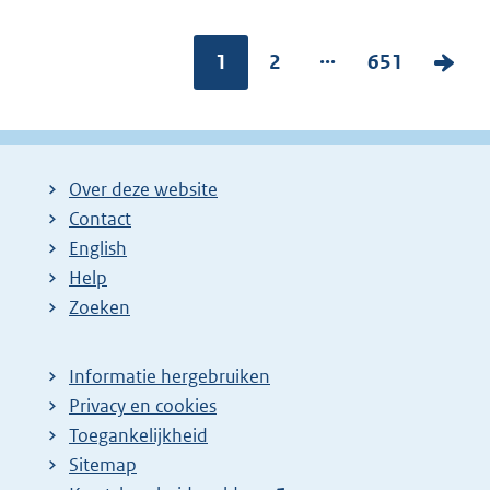
...
Pagina:
1
P
2
P
651
V
a
a
o
g
g
l
i
i
g
Over deze website
n
n
e
Contact
a
a
n
English
:
:
d
Help
e
Zoeken
p
a
Informatie hergebruiken
g
Privacy en cookies
i
Toegankelijkheid
n
Sitemap
a