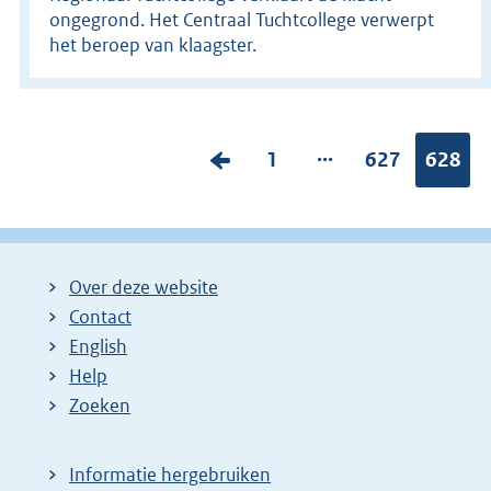
ongegrond. Het Centraal Tuchtcollege verwerpt
het beroep van klaagster.
...
V
P
1
P
627
Pagina
628
o
a
a
r
g
g
i
i
i
Over deze website
g
n
n
Contact
e
a
a
English
p
:
:
Help
a
Zoeken
g
i
Informatie hergebruiken
n