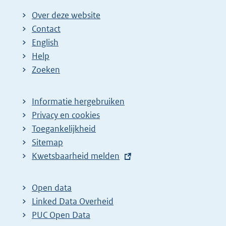
i
i
i
i
i
g
Over deze website
g
n
n
n
n
e
Contact
e
a
a
a
a
n
English
p
:
:
:
:
d
Help
a
e
Zoeken
g
p
i
a
Informatie hergebruiken
n
g
Privacy en cookies
a
i
Toegankelijkheid
z
n
Sitemap
o
a
E
Kwetsbaarheid melden
e
z
x
t
k
o
Open data
e
r
e
Linked Data Overheid
r
e
k
PUC Open Data
n