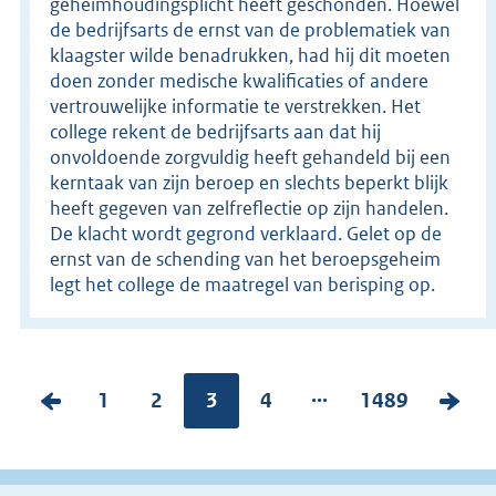
geheimhoudingsplicht heeft geschonden. Hoewel
de bedrijfsarts de ernst van de problematiek van
klaagster wilde benadrukken, had hij dit moeten
doen zonder medische kwalificaties of andere
vertrouwelijke informatie te verstrekken. Het
college rekent de bedrijfsarts aan dat hij
onvoldoende zorgvuldig heeft gehandeld bij een
kerntaak van zijn beroep en slechts beperkt blijk
heeft gegeven van zelfreflectie op zijn handelen.
De klacht wordt gegrond verklaard. Gelet op de
ernst van de schending van het beroepsgeheim
legt het college de maatregel van berisping op.
...
V
P
1
P
2
Pagina:
3
P
4
P
1489
V
o
a
a
a
a
o
r
g
g
g
g
l