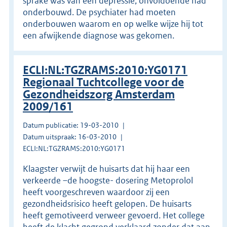
sprake was van een depressie, onvoldoende had
onderbouwd. De psychiater had moeten
onderbouwen waarom en op welke wijze hij tot
een afwijkende diagnose was gekomen.
ECLI:NL:TGZRAMS:2010:YG0171
Regionaal Tuchtcollege voor de
Gezondheidszorg Amsterdam
2009/161
Datum publicatie: 19-03-2010
Datum uitspraak: 16-03-2010
ECLI:NL:TGZRAMS:2010:YG0171
Klaagster verwijt de huisarts dat hij haar een
verkeerde –de hoogste- dosering Metoprolol
heeft voorgeschreven waardoor zij een
gezondheidsrisico heeft gelopen. De huisarts
heeft gemotiveerd verweer gevoerd. Het college
heeft de klacht gegrond verklaard zonder dat aan