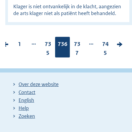
Klager is niet ontvankelijk in de klacht, aangezien
de arts klager niet als patiënt heeft behandeld.
...
...
V
P
1
P
73
Pagina:
736
P
73
P
74
V
o
a
a
5
a
7
a
5
o
r
g
g
g
g
l
i
i
i
i
i
g
g
n
n
n
n
e
Over deze website
e
a
a
a
a
n
Contact
p
:
:
:
:
d
English
a
e
Help
g
p
Zoeken
i
a