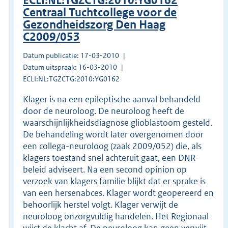
ECLI:NL:TGZCTG:2010:YG0162
Centraal Tuchtcollege voor de
Gezondheidszorg Den Haag
C2009/053
Datum publicatie: 17-03-2010
Datum uitspraak: 16-03-2010
ECLI:NL:TGZCTG:2010:YG0162
Klager is na een epileptische aanval behandeld
door de neuroloog. De neuroloog heeft de
waarschijnlijkheidsdiagnose glioblastoom gesteld.
De behandeling wordt later overgenomen door
een collega-neuroloog (zaak 2009/052) die, als
klagers toestand snel achteruit gaat, een DNR-
beleid adviseert. Na een second opinion op
verzoek van klagers familie blijkt dat er sprake is
van een hersenabces. Klager wordt geopereerd en
behoorlijk herstel volgt. Klager verwijt de
neuroloog onzorgvuldig handelen. Het Regionaal
wijst de klacht af. De neuroloog kan geen verwijt