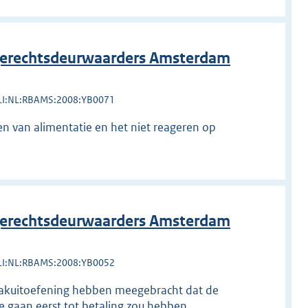
erechtsdeurwaarders Amsterdam
LI:NL:RBAMS:2008:YB0071
n van alimentatie en het niet reageren op
erechtsdeurwaarders Amsterdam
LI:NL:RBAMS:2008:YB0052
aakuitoefening hebben meegebracht dat de
e gaan eerst tot betaling zou hebben