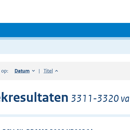
r op:
Sorteer op:
Datum
oplopend
Sorteer op:
Titel
oplopend
kresultaten
3311-3320 van