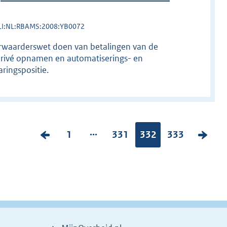
LI:NL:RBAMS:2008:YB0072
eurwaarderswet doen van betalingen van de
 privé opnamen en automatiserings- en
ringspositie.
...
V
P
1
P
331
Pagina:
332
P
333
V
o
a
a
a
o
r
g
g
g
l
i
i
i
i
g
g
n
n
n
e
e
a
a
a
n
p
:
:
:
d