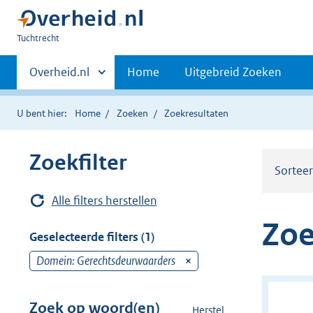
U
Tuchtrecht
bent
Primaire
hier:
Andere
Overheid.nl
Home
Uitgebreid Zoeken
sites
navigatie
binnen
U bent hier:
Home
Zoeken
Zoekresultaten
Zoekfilter
Sortee
Alle filters herstellen
Zoe
Geselecteerde filters (1)
Domein: Gerechtsdeurwaarders
v
e
r
Zoek op woord(en)
Herstel
z