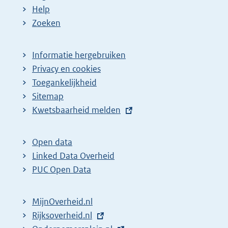
:
:
d
Help
e
Zoeken
p
a
Informatie hergebruiken
g
Privacy en cookies
i
Toegankelijkheid
n
Sitemap
a
E
Kwetsbaarheid melden
z
x
t
o
Open data
e
e
Linked Data Overheid
r
k
PUC Open Data
n
r
e
e
MijnOverheid.nl
l
s
E
Rijksoverheid.nl
i