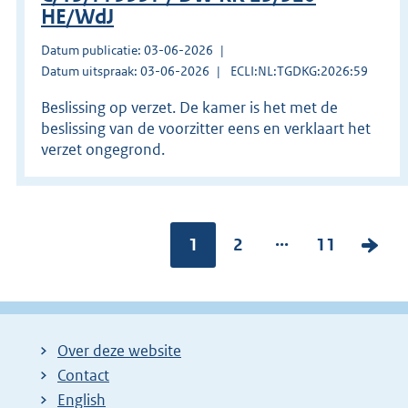
HE/WdJ
Datum publicatie: 03-06-2026
Datum uitspraak: 03-06-2026
ECLI:NL:TGDKG:2026:59
Beslissing op verzet. De kamer is het met de
beslissing van de voorzitter eens en verklaart het
verzet ongegrond.
...
Pagina:
1
P
2
P
11
V
a
a
o
g
g
l
i
i
g
Over deze website
n
n
e
Contact
a
a
n
English