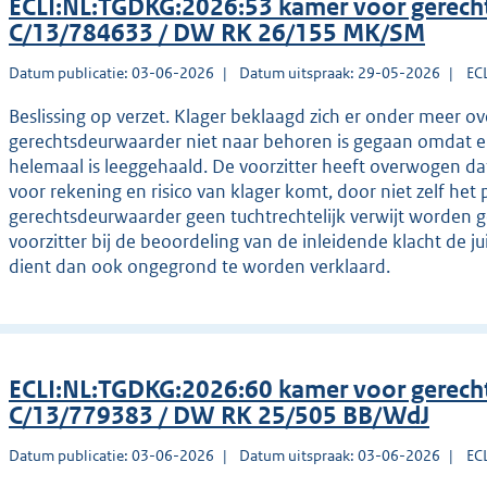
ECLI:NL:TGDKG:2026:53 kamer voor gerec
C/13/784633 / DW RK 26/155 MK/SM
Datum publicatie: 03-06-2026
Datum uitspraak: 29-05-2026
EC
Beslissing op verzet. Klager beklaagd zich er onder meer o
gerechtsdeurwaarder niet naar behoren is gegaan omdat er
helemaal is leeggehaald. De voorzitter heeft overwogen dat
voor rekening en risico van klager komt, door niet zelf het 
gerechtsdeurwaarder geen tuchtrechtelijk verwijt worden
voorzitter bij de beoordeling van de inleidende klacht de j
dient dan ook ongegrond te worden verklaard.
ECLI:NL:TGDKG:2026:60 kamer voor gerec
C/13/779383 / DW RK 25/505 BB/WdJ
Datum publicatie: 03-06-2026
Datum uitspraak: 03-06-2026
EC