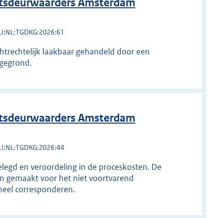
htsdeurwaarders Amsterdam
LI:NL:TGDKG:2026:61
chtrechtelijk laakbaar gehandeld door een
ngegrond.
htsdeurwaarders Amsterdam
LI:NL:TGDKG:2026:44
elegd en veroordeling in de proceskosten. De
en gemaakt voor het niet voortvarend
neel corresponderen.