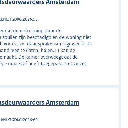
htsdeurwaarders Amsterdam
LI:NL:TGDKG:2026:53
ver dat de ontruiming door de
 spullen zijn beschadigd en de woning niet
, voor zover daar sprake van is geweest, dit
pand leeg te (laten) halen. Er kan de
 gemaakt. De kamer overweegt dat de
uiste maatstaf heeft toegepast. Het verzet
htsdeurwaarders Amsterdam
LI:NL:TGDKG:2026:60