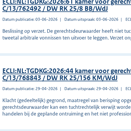
ECLI:NL:TGDKG:2026:61 kamer voor gerec
C/13/762492 / DW RK 25/8 BB/WdJ
Datum publicatie: 03-06-2026
Datum uitspraak: 03-06-2026
EC
Beslissing op verzet. De gerechtsdeurwaarder heeft niet tu
tweetal arbitrale vonnissen ten uitvoer te leggen. Verzet o
ECLI:NL:TGDKG:2026:44 kamer voor gerec
C/13/768843 / DW RK 25/156 KM/WdJ
Datum publicatie: 29-04-2026
Datum uitspraak: 29-04-2026
EC
Klacht (gedeeltelijk) gegrond, maatregel van berisping opg
gerechtsdeurwaarder kan een tuchtrechtelijk verwijt word
handelen bij de geplande ontruiming en het niet professio