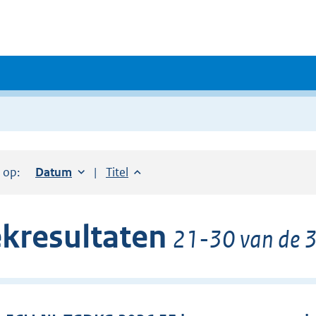
r op:
Sorteer op:
Datum
oplopend
Sorteer op:
Titel
oplopend
kresultaten
21-30 van de 3