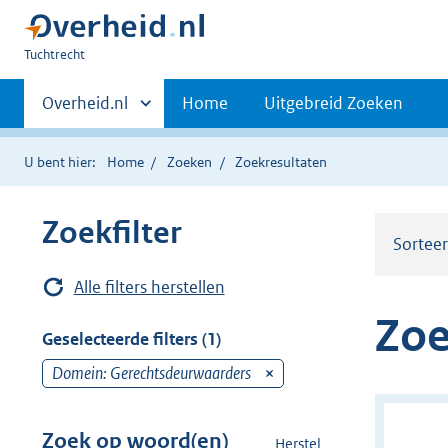
U
Tuchtrecht
bent
Primaire
hier:
Andere
Overheid.nl
Home
Uitgebreid Zoeken
sites
navigatie
binnen
U bent hier:
Home
Zoeken
Zoekresultaten
Zoekfilter
Sortee
Alle filters herstellen
Zoe
Geselecteerde filters (1)
Domein: Gerechtsdeurwaarders
v
e
r
Zoek op woord(en)
Herstel
z