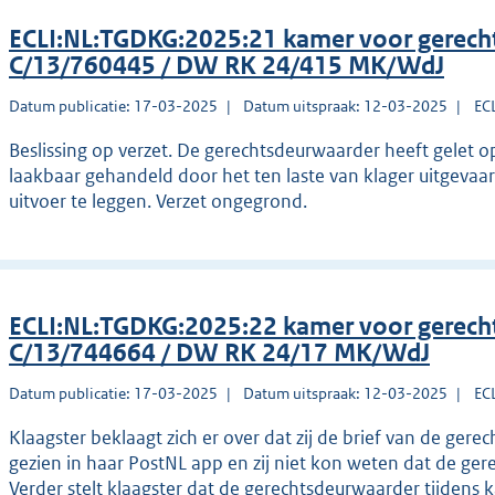
ECLI:NL:TGDKG:2025:21 kamer voor gerec
C/13/760445 / DW RK 24/415 MK/WdJ
Datum publicatie: 17-03-2025
Datum uitspraak: 12-03-2025
EC
Beslissing op verzet. De gerechtsdeurwaarder heeft gelet op 
laakbaar gehandeld door het ten laste van klager uitgeva
uitvoer te leggen. Verzet ongegrond.
ECLI:NL:TGDKG:2025:22 kamer voor gerec
C/13/744664 / DW RK 24/17 MK/WdJ
Datum publicatie: 17-03-2025
Datum uitspraak: 12-03-2025
EC
Klaagster beklaagt zich er over dat zij de brief van de ge
gezien in haar PostNL app en zij niet kon weten dat de ge
Verder stelt klaagster dat de gerechtsdeurwaarder tijdens k