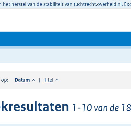
het herstel van de stabiliteit van tuchtrecht.overheid.nl. E
r op:
Sorteer op:
Datum
aflopend
Sorteer op:
Titel
oplopend
kresultaten
1-10 van de 18