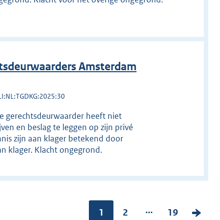
htsdeurwaarders Amsterdam
LI:NL:TGDKG:2025:30
De gerechtsdeurwaarder heeft niet
ven en beslag te leggen op zijn privé
is zijn aan klager betekend door
an klager. Klacht ongegrond.
...
Pagina:
1
P
2
P
19
V