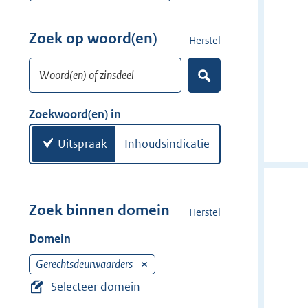
r
e
w
r
Zoek op woord(en)
Herstel
z
i
w
o
j
i
Woord(en) of zinsdeel
e
d
Z
j
k
o
e
d
w
e
Zoekwoord(en) in
r
e
k
o
e
r
o
Uitspraak
Inhoudsindicatie
n
r
d
(
e
Zoek binnen domein
Herstel
h
n
e
Domein
)
t
d
Gerechtsdeurwaarders
V
o
e
Selecteer domein
m
r