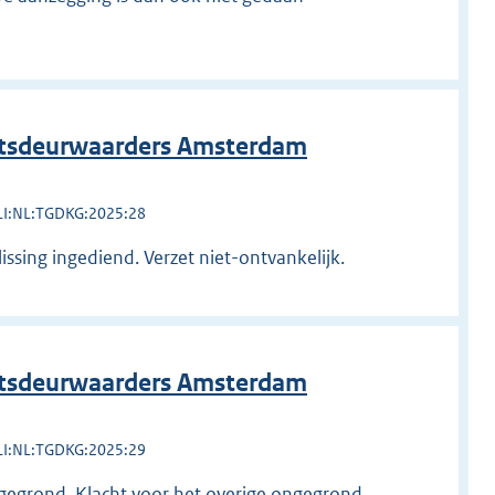
htsdeurwaarders Amsterdam
LI:NL:TGDKG:2025:28
issing ingediend. Verzet niet-ontvankelijk.
htsdeurwaarders Amsterdam
LI:NL:TGDKG:2025:29
 gegrond. Klacht voor het overige ongegrond.