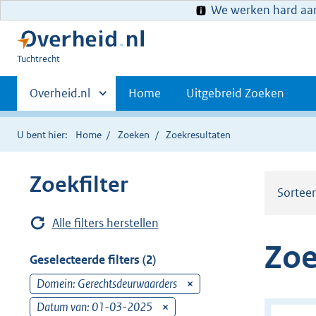
We werken hard aan 
U
Tuchtrecht
bent
Primaire
hier:
Andere
Overheid.nl
Home
Uitgebreid Zoeken
sites
navigatie
binnen
U bent hier:
Home
Zoeken
Zoekresultaten
Zoekfilter
Sortee
Alle filters herstellen
Zoe
Geselecteerde filters (2)
Domein: Gerechtsdeurwaarders
v
e
Datum van: 01-03-2025
v