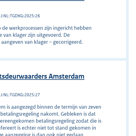
LI:NL:TGDKG:2025:26
 de werkprocessen zijn ingericht hebben
 van klager zijn uitgevoerd. De
p aangeven van klager – gecorrigeerd.
htsdeurwaarders Amsterdam
LI:NL:TGDKG:2025:27
hem is aangezegd binnen de termijn van zeven
 betalingsregeling nakomt. Gebleken is dat
ereengekomen betalingsregeling zodat die is
fereert is echter niet tot stand gekomen in
De aanzegging is dan ook niet gedaan