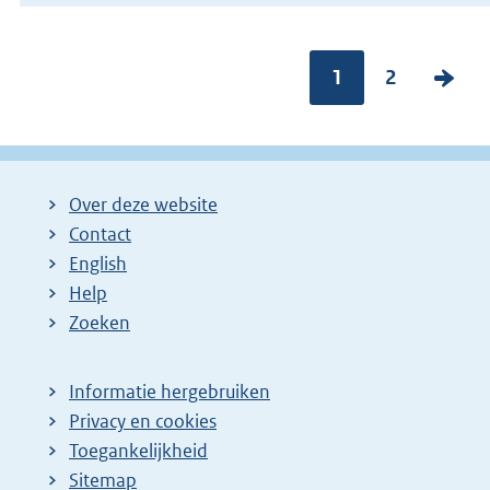
Pagina:
1
P
2
V
a
o
g
l
i
g
Over deze website
n
e
Contact
a
n
English
:
d
Help
e
Zoeken
p
a
Informatie hergebruiken
g
Privacy en cookies
i
Toegankelijkheid
n
Sitemap