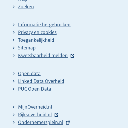
Zoeken
Informatie hergebruiken
Privacy en cookies
Toegankelijkheid
Sitemap
E
Kwetsbaarheid melden
x
t
Open data
e
Linked Data Overheid
r
PUC Open Data
n
e
MijnOverheid.nl
l
E
Rijksoverheid.nl
i
x
E
Ondernemersplein.nl
n