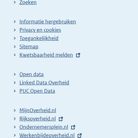
Zoeken
g
p
i
a
Informatie hergebruiken
n
g
Privacy en cookies
a
i
Toegankelijkheid
z
n
Sitemap
o
a
E
Kwetsbaarheid melden
e
z
x
t
k
o
Open data
e
r
e
Linked Data Overheid
r
e
k
PUC Open Data
n
s
r
e
u
e
MijnOverheid.nl
l
l
s
E
Rijksoverheid.nl
i
x
E
Ondernemersplein.nl
t
u
n
t
x
E
Werkenbijdeoverheid.nl
a
l
k