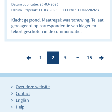
Datum publicatie: 23-03-2026
Datum uitspraak: 11-03-2026
ECLI:NL:TGDKG:2026:31
Klacht gegrond. Maatregel: waarschuwing. Te laat
gereageerd op correspondentie van klager en
tekort geschoten in de communicatie.
...
V
P
1
Pagina:
2
P
3
P
15
V
o
a
a
a
o
r
g
g
g
l
i
i
i
i
g
Over deze website
g
n
n
n
e
Contact
e
a
a
a
n
English
p
:
:
:
d
Help
a
e