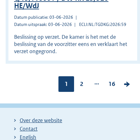
HE/WdJ
Datum publicatie: 03-06-2026
Datum uitspraak: 03-06-2026
ECLI:NL:TGDKG:2026:59
Beslissing op verzet. De kamer is het met de
beslissing van de voorzitter eens en verklaart het
verzet ongegrond.
...
Pagina:
1
P
2
P
16
V
a
a
o
g
g
l
i
i
g
Over deze website
n
n
e
Contact
a
a
n
English