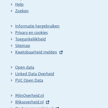
:
:
d
Help
e
Zoeken
p
a
Informatie hergebruiken
g
Privacy en cookies
i
Toegankelijkheid
n
Sitemap
a
E
Kwetsbaarheid melden
z
x
t
o
Open data
e
e
Linked Data Overheid
r
k
PUC Open Data
n
r
e
e
MijnOverheid.nl
l
s
E
Rijksoverheid.nl
i