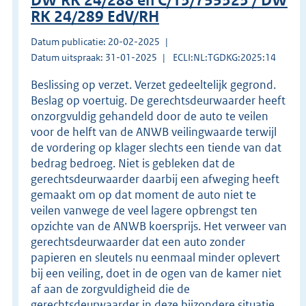
DW RK 24/288 en C/13/755323 / DW
RK 24/289 EdV/RH
Datum publicatie: 20-02-2025
Datum uitspraak: 31-01-2025
ECLI:NL:TGDKG:2025:14
Beslissing op verzet. Verzet gedeeltelijk gegrond.
Beslag op voertuig. De gerechtsdeurwaarder heeft
onzorgvuldig gehandeld door de auto te veilen
voor de helft van de ANWB veilingwaarde terwijl
de vordering op klager slechts een tiende van dat
bedrag bedroeg. Niet is gebleken dat de
gerechtsdeurwaarder daarbij een afweging heeft
gemaakt om op dat moment de auto niet te
veilen vanwege de veel lagere opbrengst ten
opzichte van de ANWB koersprijs. Het verweer van
gerechtsdeurwaarder dat een auto zonder
papieren en sleutels nu eenmaal minder oplevert
bij een veiling, doet in de ogen van de kamer niet
af aan de zorgvuldigheid die de
gerechtsdeurwaarder in deze bijzondere situatie