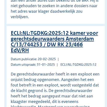
aan een ander adres dan bekend uit de BRP. Hij is
niet gehouden te zoeken in andere dossiers naar
het adres waar klager daadwerkelijk zou
verblijven.
ECLI:NL:TGDKG:2025:12 kamer voor
gerechtsdeurwaarders Amsterdam
C/13/744253 / DW RK 23/466
EdV/RH
Datum publicatie: 20-02-2025
Datum uitspraak: 31-01-2025
ECLI:NL:TGDKG:2025:12
De gerechtsdeurwaarder heeft in een exploot een
onjuist bedrag opgenomen. Aangezien het een
fout betreft in een exploot, wordt vastgesteld dat
de klacht gegrond is. De gerechtsdeurwaarder
heeft het bedrag aangepast maar dat niet aan
klaagster meegedeeld, dit is eveneens
klachtwaardig. Maatregel van waarschuwing