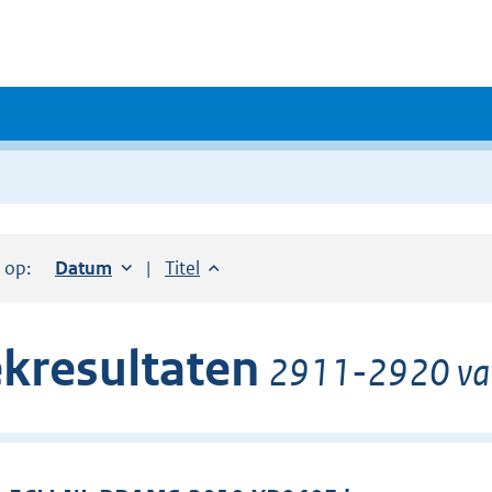
r op:
Sorteer op:
Datum
oplopend
Sorteer op:
Titel
oplopend
kresultaten
2911-2920 van