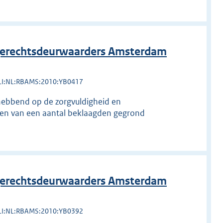
erechtsdeurwaarders Amsterdam
LI:NL:RBAMS:2010:YB0417
 hebbend op de zorgvuldigheid en
zien van een aantal beklaagden gegrond
erechtsdeurwaarders Amsterdam
LI:NL:RBAMS:2010:YB0392