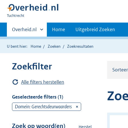
U
Tuchtrecht
bent
Primaire
hier:
Andere
Overheid.nl
Home
Uitgebreid Zoeken
sites
navigatie
binnen
U bent hier:
Home
Zoeken
Zoekresultaten
Zoekfilter
Sortee
Alle filters herstellen
Zoe
Geselecteerde filters (1)
Domein: Gerechtsdeurwaarders
v
e
r
Zoek op woord(en)
Herstel
z