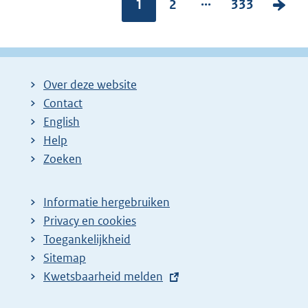
...
Pagina:
1
P
2
P
333
V
a
a
o
g
g
l
i
i
g
Over deze website
n
n
e
Contact
a
a
n
English
:
:
d
Help
e
Zoeken
p
a
Informatie hergebruiken
g
Privacy en cookies
i
Toegankelijkheid
n
Sitemap
a
E
Kwetsbaarheid melden
z
x