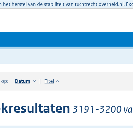
het herstel van de stabiliteit van tuchtrecht.overheid.nl. E
r op:
Sorteer op:
Datum
oplopend
Sorteer op:
Titel
oplopend
kresultaten
3191-3200 van