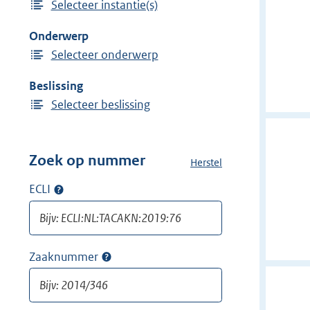
Selecteer instantie(s)
i
n
j
Onderwerp
d
Selecteer onderwerp
e
r
Beslissing
f
Selecteer beslissing
i
l
t
Zoek op nummer
Herstel
a
e
l
ECLI
Op
r
l
ECLI
:
e
zoeken
f
G
i
e
Zaaknummer
Op
l
r
zaaknummer
t
e
zoeken
e
c