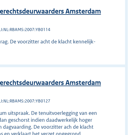
erechtsdeurwaarders Amsterdam
LI:NL:RBAMS:2007:YB0114
g. De voorzitter acht de klacht kennelijk-
erechtsdeurwaarders Amsterdam
LI:NL:RBAMS:2007:YB0127
tum uitspraak. De tenuitvoerlegging van een
 dan geschorst indien daadwerkelijk hoger
 dagvaarding. De voorzitter ach de klacht
s en verklaart het verzet ongegrond.