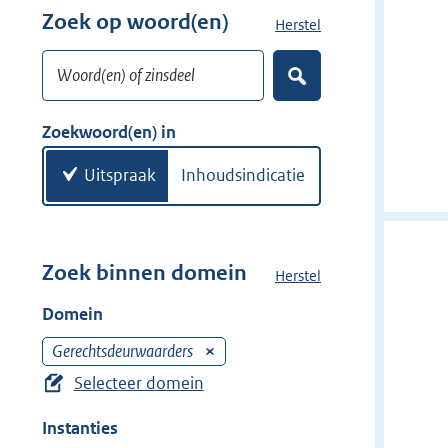
r
Zoek op woord(en)
Herstel
z
w
o
i
Woord(en) of zinsdeel
e
Z
j
k
o
d
w
e
Zoekwoord(en) in
e
k
o
e
r
o
Uitspraak
Inhoudsindicatie
n
r
d
(
e
Zoek binnen domein
Herstel
h
n
e
Domein
)
t
d
Gerechtsdeurwaarders
V
o
e
Selecteer domein
m
r
e
Instanties
w
i