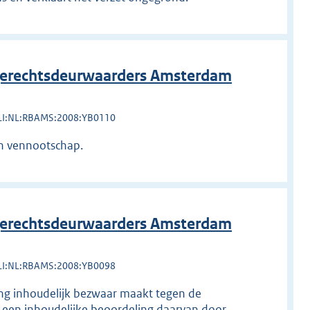
erechtsdeurwaarders Amsterdam
LI:NL:RBAMS:2008:YB0110
n vennootschap.
erechtsdeurwaarders Amsterdam
LI:NL:RBAMS:2008:YB0098
ing inhoudelijk bezwaar maakt tegen de
 een inhoudelijke beoordeling daarvan door