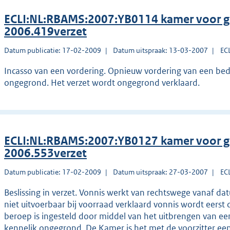
ECLI:NL:RBAMS:2007:YB0114 kamer voor g
2006.419verzet
Datum publicatie: 17-02-2009
Datum uitspraak: 13-03-2007
EC
Incasso van een vordering. Opnieuw vordering van een bedra
ongegrond. Het verzet wordt ongegrond verklaard.
ECLI:NL:RBAMS:2007:YB0127 kamer voor g
2006.553verzet
Datum publicatie: 17-02-2009
Datum uitspraak: 27-03-2007
EC
Beslissing in verzet. Vonnis werkt van rechtswege vanaf da
niet uitvoerbaar bij voorraad verklaard vonnis wordt eerst
beroep is ingesteld door middel van het uitbrengen van een
kenneljk ongegrond. De Kamer is het met de voorzitter een