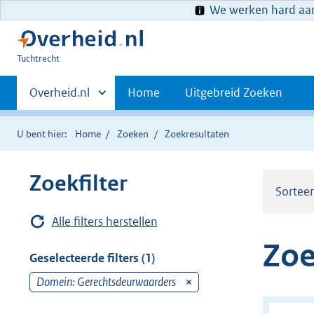
We werken hard aan 
U
Tuchtrecht
bent
Primaire
hier:
Andere
Overheid.nl
Home
Uitgebreid Zoeken
sites
navigatie
binnen
U bent hier:
Home
Zoeken
Zoekresultaten
Zoekfilter
Sortee
Alle filters herstellen
Zoe
Geselecteerde filters (1)
Domein: Gerechtsdeurwaarders
v
e