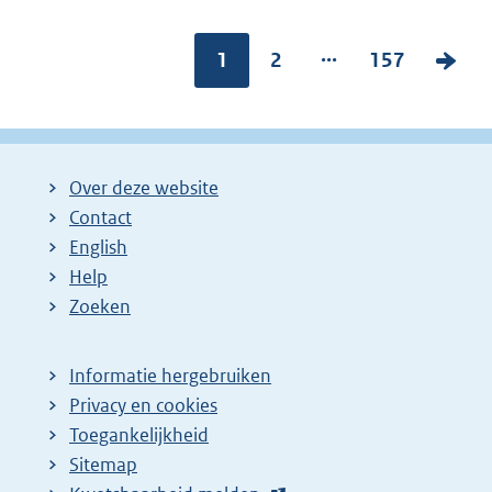
...
Pagina:
1
P
2
P
157
V
a
a
o
g
g
l
i
i
g
Over deze website
n
n
e
Contact
a
a
n
English
:
:
d
Help
e
Zoeken
p
a
Informatie hergebruiken
g
Privacy en cookies
i
Toegankelijkheid
n
Sitemap
a