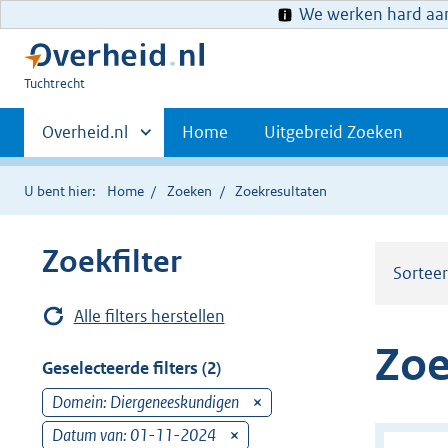
We werken hard aan 
U
Tuchtrecht
bent
Primaire
hier:
Andere
Overheid.nl
Home
Uitgebreid Zoeken
sites
navigatie
binnen
U bent hier:
Home
Zoeken
Zoekresultaten
Zoekfilter
Sortee
Alle filters herstellen
Zoe
Geselecteerde filters (2)
Domein: Diergeneeskundigen
v
e
Datum van: 01-11-2024
v