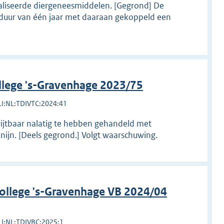
aliseerde diergeneesmiddelen. [Gegrond] De
 duur van één jaar met daaraan gekoppeld een
llege 's-Gravenhage 2023/75
LI:NL:TDIVTC:2024:41
wijtbaar nalatig te hebben gehandeld met
nijn. [Deels gegrond.] Volgt waarschuwing.
college 's-Gravenhage VB 2024/04
LI:NL:TDIVBC:2025:1