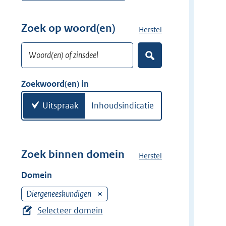
r
e
w
r
Zoek op woord(en)
Herstel
z
i
w
o
j
i
Woord(en) of zinsdeel
e
d
Z
j
k
o
e
d
w
e
Zoekwoord(en) in
r
e
k
o
e
r
o
Uitspraak
Inhoudsindicatie
n
r
d
(
e
Zoek binnen domein
Herstel
h
n
e
Domein
)
t
d
Diergeneeskundigen
V
o
e
Selecteer domein
m
r