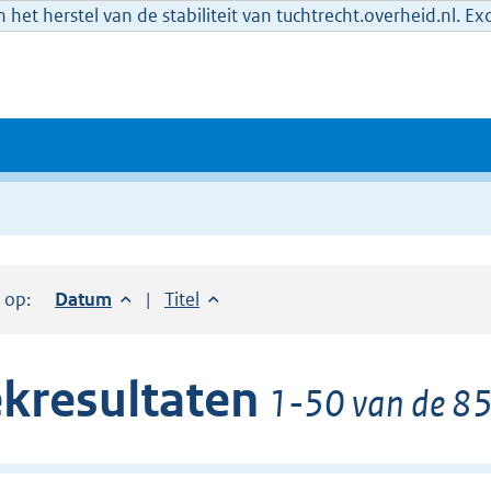
het herstel van de stabiliteit van tuchtrecht.overheid.nl. E
r op:
Sorteer op:
Datum
aflopend
Sorteer op:
Titel
oplopend
kresultaten
1-50 van de 85