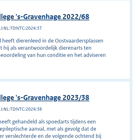
llege 's-Gravenhage 2022/68
LI:NL:TDIVTC:2024:37
l heeft dierenleed in de Oostvaardersplassen
ij als verantwoordelijk dierenarts ten
eoordeling van hun conditie en het adviseren
llege 's-Gravenhage 2023/38
LI:NL:TDIVTC:2024:38
heeft gehandeld als spoedarts tijdens een
ileptische aanval, met als gevolg dat de
r verslechterde en de volgende ochtend bij