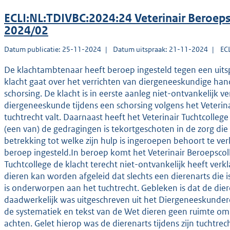
ECLI:NL:TDIVBC:2024:24 Veterinair Beroeps
2024/02
Datum publicatie: 25-11-2024
Datum uitspraak: 21-11-2024
EC
De klachtambtenaar heeft beroep ingesteld tegen een uitsp
klacht gaat over het verrichten van diergeneeskundige hand
schorsing. De klacht is in eerste aanleg niet-ontvankelijk 
diergeneeskunde tijdens een schorsing volgens het Veterina
tuchtrecht valt. Daarnaast heeft het Veterinair Tuchtcollege
(een van) de gedragingen is tekortgeschoten in de zorg die
betrekking tot welke zijn hulp is ingeroepen behoort te ve
beroep ingesteld.In beroep komt het Veterinair Beroepscoll
Tuchtcollege de klacht terecht niet-ontvankelijk heeft verk
dieren kan worden afgeleid dat slechts een dierenarts die 
is onderworpen aan het tuchtrecht. Gebleken is dat de die
daadwerkelijk was uitgeschreven uit het Diergeneeskundereg
de systematiek en tekst van de Wet dieren geen ruimte om 
achten. Gelet hierop was de dierenarts tijdens zijn tuchtre