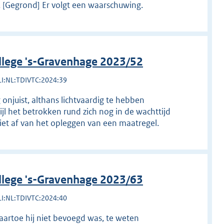
. [Gegrond] Er volgt een waarschuwing.
llege 's-Gravenhage 2023/52
LI:NL:TDIVTC:2024:39
onjuist, althans lichtvaardig te hebben
ijl het betrokken rund zich nog in de wachttijd
iet af van het opleggen van een maatregel.
llege 's-Gravenhage 2023/63
LI:NL:TDIVTC:2024:40
aartoe hij niet bevoegd was, te weten