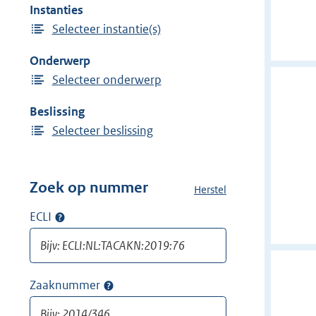
e
Instanties
w
i
Selecteer instantie(s)
i
n
j
Onderwerp
d
Selecteer onderwerp
e
r
Beslissing
f
Selecteer beslissing
i
l
t
Zoek op nummer
Herstel
a
e
l
ECLI
Op
r
l
ECLI
:
e
zoeken
f
D
i
i
Zaaknummer
Op
l
e
zaaknummer
t