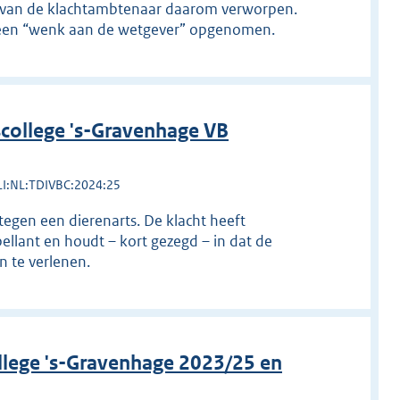
ep van de klachtambtenaar daarom verworpen.
ak een “wenk aan de wetgever” opgenomen.
college 's-Gravenhage VB
LI:NL:TDIVBC:2024:25
tegen een dierenarts. De klacht heeft
llant en houdt – kort gezegd – in dat de
n te verlenen.
llege 's-Gravenhage 2023/25 en