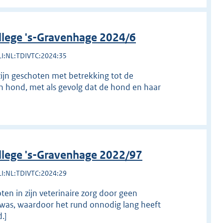
llege 's-Gravenhage 2024/6
LI:NL:TDIVTC:2024:35
zijn geschoten met betrekking tot de
n hond, met als gevolg dat de hond en haar
llege 's-Gravenhage 2022/97
LI:NL:TDIVTC:2024:29
ten in zijn veterinaire zorg door geen
n was, waardoor het rund onnodig lang heeft
.]