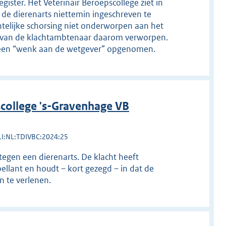
ister. Het Veterinair Beroepscollege ziet in
de dierenarts niettemin ingeschreven te
chtelijke schorsing niet onderworpen aan het
ep van de klachtambtenaar daarom verworpen.
ak een “wenk aan de wetgever” opgenomen.
college 's-Gravenhage VB
LI:NL:TDIVBC:2024:25
tegen een dierenarts. De klacht heeft
llant en houdt – kort gezegd – in dat de
n te verlenen.