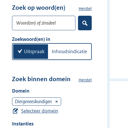
w
r
Zoek op woord(en)
Herstel
z
i
w
o
j
i
Woord(en) of zinsdeel
e
d
Z
j
k
o
e
d
w
e
Zoekwoord(en) in
r
e
k
o
e
r
o
Uitspraak
Inhoudsindicatie
n
r
d
(
e
Zoek binnen domein
Herstel
h
n
e
Domein
)
t
d
Diergeneeskundigen
V
o
e
Selecteer domein
m
r
e
Instanties
w
i