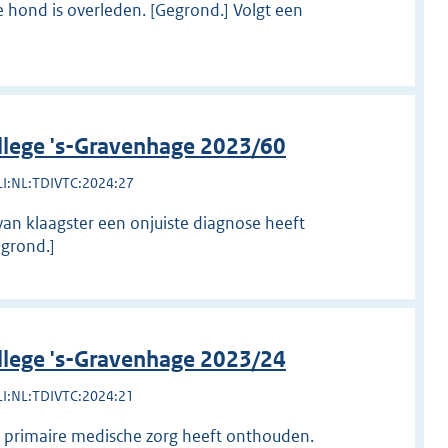
 hond is overleden. [Gegrond.] Volgt een
llege 's-Gravenhage 2023/60
LI:NL:TDIVTC:2024:27
 van klaagster een onjuiste diagnose heeft
egrond.]
llege 's-Gravenhage 2023/24
LI:NL:TDIVTC:2024:21
er primaire medische zorg heeft onthouden.