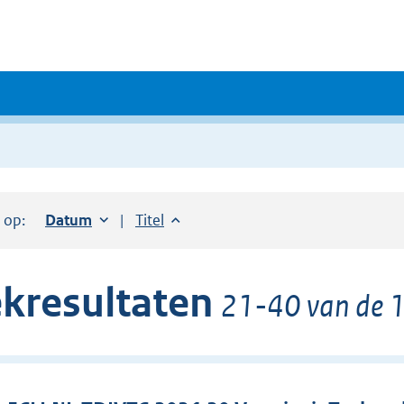
r op:
Sorteer op:
Datum
oplopend
Sorteer op:
Titel
oplopend
kresultaten
21-40 van de 1