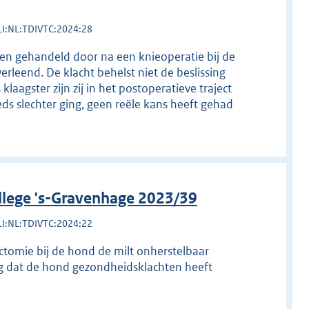
LI:NL:TDIVTC:2024:28
ben gehandeld door na een knieoperatie bij de
rleend. De klacht behelst niet de beslissing
laagster zijn zij in het postoperatieve traject
s slechter ging, geen reële kans heeft gehad
llege 's-Gravenhage 2023/39
LI:NL:TDIVTC:2024:22
ctomie bij de hond de milt onherstelbaar
lg dat de hond gezondheidsklachten heeft