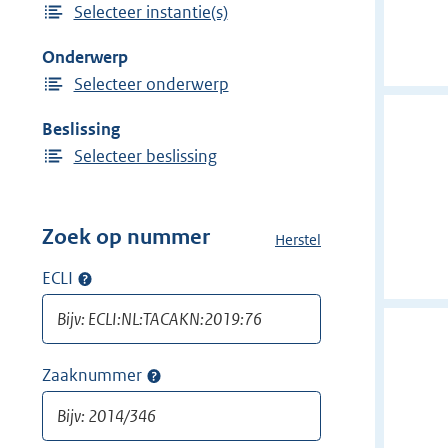
Selecteer instantie(s)
i
n
j
Onderwerp
d
Selecteer onderwerp
e
r
Beslissing
f
Selecteer beslissing
i
l
t
Zoek op nummer
Herstel
a
e
l
ECLI
Op
r
l
ECLI
:
e
zoeken
f
D
i
i
Zaaknummer
Op
l
e
zaaknummer
t
r
zoeken
e
g