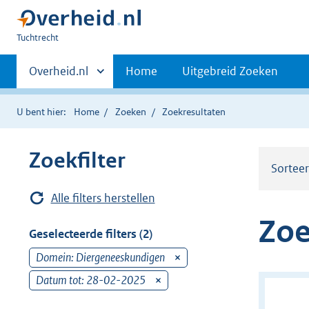
U
Tuchtrecht
bent
Primaire
hier:
Andere
Overheid.nl
Home
Uitgebreid Zoeken
sites
navigatie
binnen
U bent hier:
Home
Zoeken
Zoekresultaten
Zoekfilter
Sortee
Alle filters herstellen
Zoe
Geselecteerde filters (2)
Domein: Diergeneeskundigen
v
e
Datum tot: 28-02-2025
v
r
e