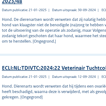
2023/48
Datum publicatie: 21-01-2025
Datum uitspraak: 30-09-2024
EC
Hond. De dierenartsen wordt verweten dat zij nalatig heb
hond van klaagster niet de benodigde (na)zorg te hebben ve
tot de uitvoering van de operatie als zodanig, maar Volgens k
zodanig tekort geschoten dat haar hond, waarmee het steed
om te herstellen. [Ongegrond.]
ECLI:NL:TDIVTC:2024:22 Veterinair Tuchtco
Datum publicatie: 21-01-2025
Datum uitspraak: 12-09-2024
EC
Hond. Dierenarts wordt verweten dat hij tijdens een ovarië
heeft beschadigd, waarna deze is verwijderd, met als gevo
gekregen. [Ongegrond]