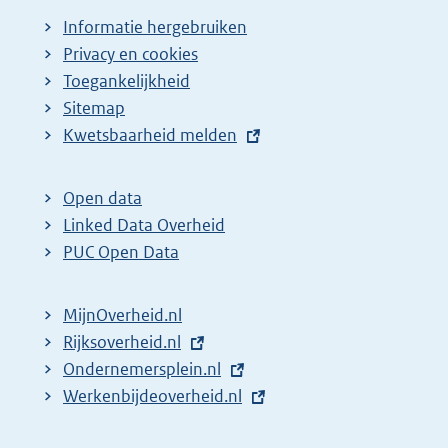
a
Informatie hergebruiken
g
Privacy en cookies
i
Toegankelijkheid
n
Sitemap
a
E
Kwetsbaarheid melden
z
x
t
o
Open data
e
e
Linked Data Overheid
r
k
PUC Open Data
n
r
e
e
MijnOverheid.nl
l
s
E
Rijksoverheid.nl
i
x
E
Ondernemersplein.nl
u
n
t
x
E
Werkenbijdeoverheid.nl
l
k
e
t
x
t
: