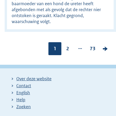
baarmoeder van een hond de ureter heeft
afgebonden met als gevolg dat de rechter nier
ontstoken is geraakt. Klacht gegrond,
waarschuwing volgt.
...
Pagina:
1
P
2
P
73
V
a
a
o
g
g
l
i
i
g
Over deze website
n
n
e
Contact
a
a
n
English
:
:
d
Help
e
Zoeken
p