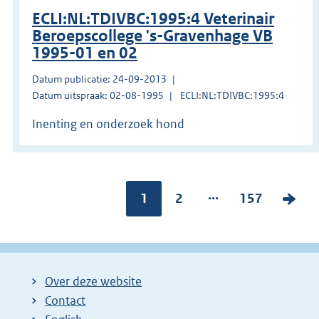
ECLI:NL:TDIVBC:1995:4 Veterinair
Beroepscollege 's-Gravenhage VB
1995-01 en 02
Datum publicatie: 24-09-2013
Datum uitspraak: 02-08-1995
ECLI:NL:TDIVBC:1995:4
Inenting en onderzoek hond
...
Pagina:
1
P
2
P
157
V
a
a
o
g
g
l
i
i
g
Over deze website
n
n
e
Contact
a
a
n