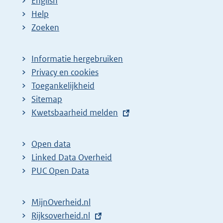
English
:
:
d
Help
e
Zoeken
p
a
Informatie hergebruiken
g
Privacy en cookies
i
Toegankelijkheid
n
Sitemap
a
E
Kwetsbaarheid melden
z
x
t
o
Open data
e
e
Linked Data Overheid
r
k
PUC Open Data
n
r
e
e
MijnOverheid.nl
l
s
E
Rijksoverheid.nl
i