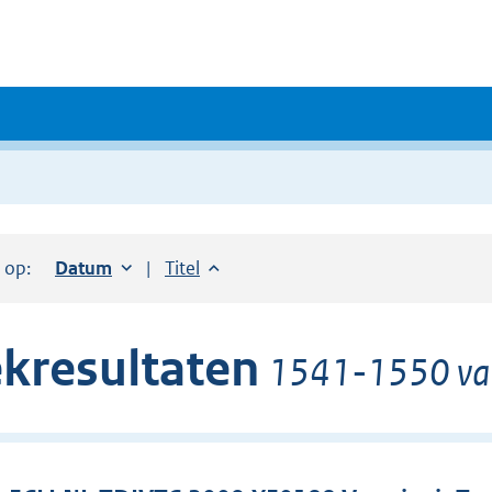
r op:
Sorteer op:
Datum
oplopend
Sorteer op:
Titel
oplopend
kresultaten
1541-1550 van