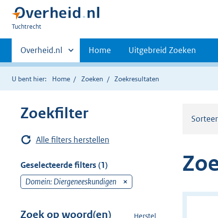
U
Tuchtrecht
bent
Primaire
hier:
Andere
Overheid.nl
Home
Uitgebreid Zoeken
sites
navigatie
binnen
U bent hier:
Home
Zoeken
Zoekresultaten
Zoekfilter
Sortee
Alle filters herstellen
Zoe
Geselecteerde filters (1)
Domein: Diergeneeskundigen
v
e
r
Zoek op woord(en)
Herstel
z