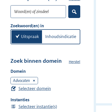
w
o
i
Woord(en) of zinsdeel
e
Z
j
k
o
d
w
e
Zoekwoord(en) in
e
k
o
e
r
o
Uitspraak
Inhoudsindicatie
n
r
d
(
e
Zoek binnen domein
Herstel
h
n
e
Domein
)
t
d
Advocaten
V
o
e
Selecteer domein
m
r
e
Instanties
w
i
Selecteer instantie(s)
i
n