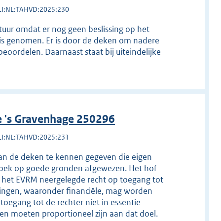
LI:NL:TAHVD:2025:230
tuur omdat er nog geen beslissing op het
 is genomen. Er is door de deken om nadere
oordelen. Daarnaast staat bij uiteindelijke
e 's Gravenhage 250296
LI:NL:TAHVD:2025:231
aan de deken te kennen gegeven die eigen
erzoek op goede gronden afgewezen. Het hof
van het EVRM neergelegde recht op toegang tot
rkingen, waaronder financiële, mag worden
egang tot de rechter niet in essentie
n moeten proportioneel zijn aan dat doel.