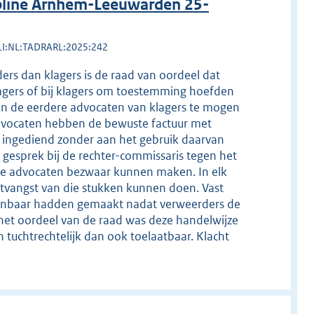
pline Arnhem-Leeuwarden 25-
LI:NL:TADRARL:2025:242
ders dan klagers is de raad van oordeel dat
lagers of bij klagers om toestemming hoefden
 van de eerdere advocaten van klagers te mogen
advocaten hebben de bewuste factuur met
ster ingediend zonder aan het gebruik daarvan
 gesprek bij de rechter-commissaris tegen het
ige advocaten bezwaar kunnen maken. In elk
ontvangst van die stukken kunnen doen. Vast
kenbaar hadden gemaakt nadat verweerders de
et oordeel van de raad was deze handelwijze
tuchtrechtelijk dan ook toelaatbaar. Klacht