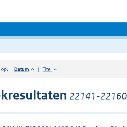
r op:
Sorteer op:
Datum
aflopend
Sorteer op:
Titel
oplopend
kresultaten
22141-22160 v