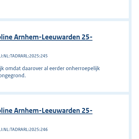
pline Arnhem-Leeuwarden 25-
LI:NL:TADRARL:2025:245
lijk omdat daarover al eerder onherroepelijk
k ongegrond.
pline Arnhem-Leeuwarden 25-
LI:NL:TADRARL:2025:246