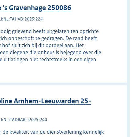
e 's Gravenhage 250086
LI:NL:TAHVD:2025:224
nodig grievend heeft uitgelaten ten opzichte
zich onbeschoft te gedragen. De raad heeft
 hof sluit zich bij dit oordeel aan. Het
leen diegene die onheus is bejegend over die
 uitlatingen niet rechtstreeks in een eigen
pline Arnhem-Leeuwarden 25-
LI:NL:TADRARL:2025:244
er de kwaliteit van de dienstverlening kennelijk