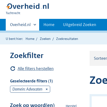
U
Tuchtrecht
bent
Primaire
hier:
Andere
Overheid.nl
Home
Uitgebreid Zoeken
sites
navigatie
binnen
U bent hier:
Home
Zoeken
Zoekresultaten
Zoekfilter
Sortee
Alle filters herstellen
Zoe
Geselecteerde filters (1)
Domein: Advocaten
v
e
r
Zoek op woord(en)
Herstel
z