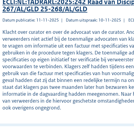
ECLI:NL:TADRARL:2025:242 Raad van Disci
267/AL/GLD 25-268/AL/GLD
Datum publicatie: 11-11-2025
Datum uitspraak: 10-11-2025
EC
Klacht over curator en over de advocaat van de curator. An
verweerders niet actief bij de toenmalige advocaten van k
te vragen om informatie uit een factuur met specificaties
gebruiken in de procedure tegen klagers. De toenmalige 
specificaties op eigen initiatief ter verificatie bij verweer
voorwaarden te verbinden. Klagers zelf hadden tijdens een
gebruik van die factuur met specificaties van hun voormal
geval hadden dat zij dat binnen een redelijke termijn na 
staat dat klagers pas twee maanden later hun bezwaren 
informatie in de dagvaarding hadden meegenomen. Naar h
van verweerders in de hiervoor geschetste omstandigheden 
ook overigens ongegrond.