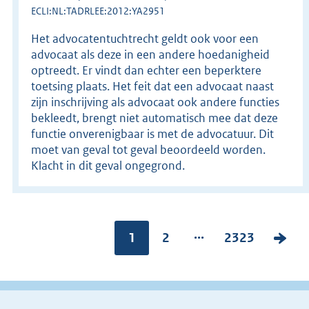
ECLI:NL:TADRLEE:2012:YA2951
Het advocatentuchtrecht geldt ook voor een
advocaat als deze in een andere hoedanigheid
optreedt. Er vindt dan echter een beperktere
toetsing plaats. Het feit dat een advocaat naast
zijn inschrijving als advocaat ook andere functies
bekleedt, brengt niet automatisch mee dat deze
functie onverenigbaar is met de advocatuur. Dit
moet van geval tot geval beoordeeld worden.
Klacht in dit geval ongegrond.
...
Pagina:
1
P
2
P
2323
V
a
a
o
g
g
l
i
i
g