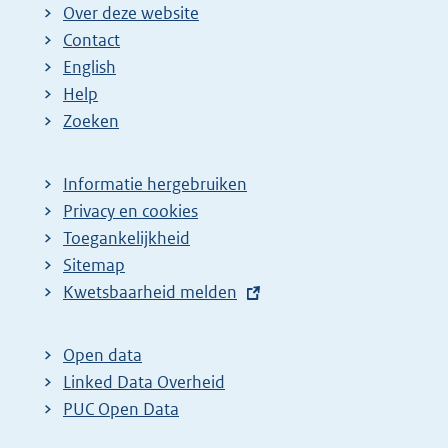
Over deze website
n
n
e
Contact
a
a
n
English
:
:
d
Help
e
Zoeken
p
a
Informatie hergebruiken
g
Privacy en cookies
i
Toegankelijkheid
n
Sitemap
a
E
Kwetsbaarheid melden
z
x
t
o
Open data
e
e
Linked Data Overheid
r
k
PUC Open Data
n
r