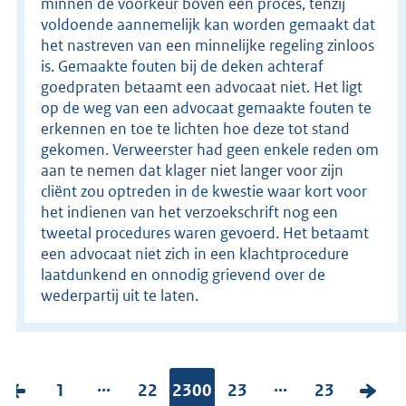
minnen de voorkeur boven een proces, tenzij
voldoende aannemelijk kan worden gemaakt dat
het nastreven van een minnelijke regeling zinloos
is. Gemaakte fouten bij de deken achteraf
goedpraten betaamt een advocaat niet. Het ligt
op de weg van een advocaat gemaakte fouten te
erkennen en toe te lichten hoe deze tot stand
gekomen. Verweerster had geen enkele reden om
aan te nemen dat klager niet langer voor zijn
cliënt zou optreden in de kwestie waar kort voor
het indienen van het verzoekschrift nog een
tweetal procedures waren gevoerd. Het betaamt
een advocaat niet zich in een klachtprocedure
laatdunkend en onnodig grievend over de
wederpartij uit te laten.
...
...
V
P
1
P
22
Pagina:
2300
P
23
P
23
V