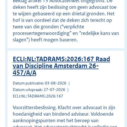
Beklag artikel 13 Advocatenwet ongegrond. De
deken heeft zijn beslissing om geen advocaat toe
te wijzen gebaseerd op een drietal gronden. Het
hof is van oordeel dat de deken zich terecht op
twee van die gronden (“verplichte
procesvertegenwoordiging” en “redelijke kans van
slagen”) heeft mogen baseren.
ECLI:NL:TADRAMS:2026:167 Raad
van Discipline Amsterdam 26-
457/A/A
Datum publicatie: 03-08-2026
Datum uitspraak: 27-07-2026
ECLI:NL:TADRAMS:2026:167
Voorzittersbeslissing. Klacht over advocaat in zijn
hoedanigheid van bindend adviseur. Voldoende
aanknopingspunten met het beroep van
advocaat. Het advocatentuchtrecht is volledig van