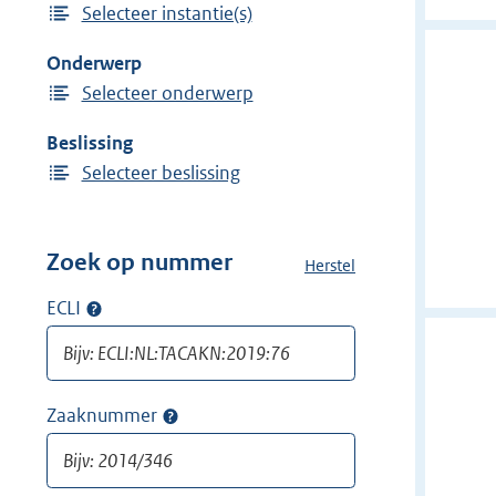
Selecteer instantie(s)
i
n
j
Onderwerp
d
Selecteer onderwerp
e
r
Beslissing
f
Selecteer beslissing
i
l
t
Zoek op nummer
Herstel
a
e
l
ECLI
Op
r
l
ECLI
:
e
zoeken
f
A
i
d
Zaaknummer
Op
l
v
zaaknummer
t
o
zoeken
e
c