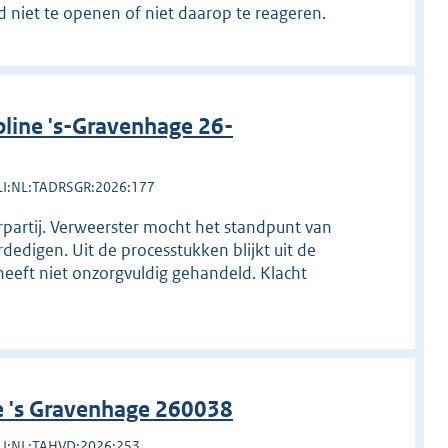
 niet te openen of niet daarop te reageren.
line 's-Gravenhage 26-
LI:NL:TADRSGR:2026:177
rpartij. Verweerster mocht het standpunt van
rdedigen. Uit de processtukken blijkt uit de
 heeft niet onzorgvuldig gehandeld. Klacht
e 's Gravenhage 260038
LI:NL:TAHVD:2026:253