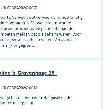
LI:NL:TADRSGR:2026:179
partij. Verwijt is dat verweerder onrechtmatig
heime woonadres. Verweerster mocht de
 starten procedure. De gemeente had de
r moeten melden dat die geheim waren. Voor
sters gegevens geheim waren. Verweerster
ennelijk ongegrond.
line 's-Gravenhage 26-
LI:NL:TADRSGR:2026:180
anwege het ne bis in idem-beginsel en de
van recht-bepaling.