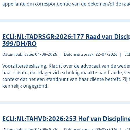
appellante om correspondentie van de deken en/of de raad
ECLI:NL:TADRSGR:2026:177 Raad van Discip
399/DH/RO
Datum publicatie: 04-08-2026
Datum uitspraak: 22-07-2026
EC
Voorzittersbeslissing. Klacht over de advocaat van de wede
haar cliënte, dat klager zich schuldig maakte aan fraude, ve
context dat het een standpunt van haar cliënte betreft. Zij
kennelijk ongegrond.
ECLI:NL:TAHVD:2026:253 Hof van Disciplin
Datum publicatie: 04-08-2026
Datum uitspraak: 04-08-2026
EC