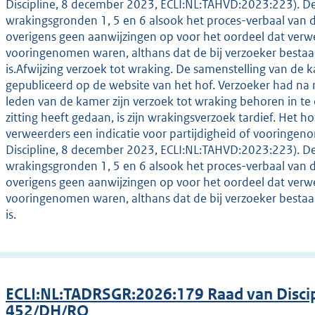
Discipline, 8 december 2023, ECLI:NL:TAHVD:2023:223). De
wrakingsgronden 1, 5 en 6 alsook het proces-verbaal van de
overigens geen aanwijzingen op voor het oordeel dat verw
vooringenomen waren, althans dat de bij verzoeker bestaa
is.Afwijzing verzoek tot wraking. De samenstelling van de 
gepubliceerd op de website van het hof. Verzoeker had na r
leden van de kamer zijn verzoek tot wraking behoren in te d
zitting heeft gedaan, is zijn wrakingsverzoek tardief. Het h
verweerders een indicatie voor partijdigheid of vooringe
Discipline, 8 december 2023, ECLI:NL:TAHVD:2023:223). De
wrakingsgronden 1, 5 en 6 alsook het proces-verbaal van de
overigens geen aanwijzingen op voor het oordeel dat verw
vooringenomen waren, althans dat de bij verzoeker bestaa
is.
ECLI:NL:TADRSGR:2026:179 Raad van Discip
452/DH/RO