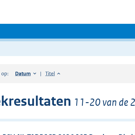
r op:
Sorteer op:
Datum
oplopend
Sorteer op:
Titel
oplopend
kresultaten
11-20 van de 2