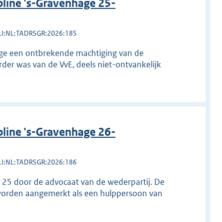
line 's-Gravenhage 25-
LI:NL:TADRSGR:2026:185
wege een ontbrekende machtiging van de
rder was van de VvE, deels niet-ontvankelijk
line 's-Gravenhage 26-
LI:NL:TADRSGR:2026:186
l 25 door de advocaat van de wederpartij. De
 worden aangemerkt als een hulppersoon van