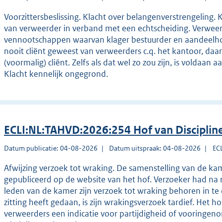
Voorzittersbeslissing. Klacht over belangenverstrengeling. K
van verweerder in verband met een echtscheiding. Verwee
vennootschappen waarvan klager bestuurder en aandeelho
nooit cliënt geweest van verweerders c.q. het kantoor, da
(voormalig) cliënt. Zelfs als dat wel zo zou zijn, is voldaa
Klacht kennelijk ongegrond.
ECLI:NL:TAHVD:2026:254 Hof van Discipli
Datum publicatie: 04-08-2026
Datum uitspraak: 04-08-2026
EC
Afwijzing verzoek tot wraking. De samenstelling van de ka
gepubliceerd op de website van het hof. Verzoeker had na r
leden van de kamer zijn verzoek tot wraking behoren in te d
zitting heeft gedaan, is zijn wrakingsverzoek tardief. Het h
verweerders een indicatie voor partijdigheid of vooringe