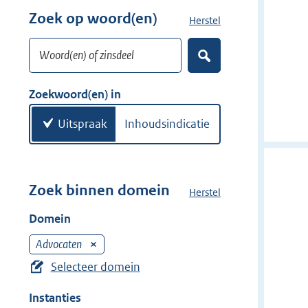
w
r
Zoek op woord(en)
Herstel
z
i
w
o
j
i
Woord(en) of zinsdeel
e
d
Z
j
k
o
e
d
w
e
Zoekwoord(en) in
r
e
k
o
e
r
o
Uitspraak
Inhoudsindicatie
n
r
d
(
e
Zoek binnen domein
Herstel
h
n
e
Domein
)
t
d
Advocaten
V
o
e
Selecteer domein
m
r
e
Instanties
w
i