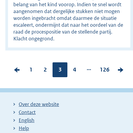
belang van het kind voorop. Indien te snel wordt
aangenomen dat dergelijke stukken niet mogen
worden ingebracht omdat daarmee de situatie
escaleert, ondermijnt dat naar het oordeel van de
raad de procespositie van de stellende partij.
Klacht ongegrond.
...
V
P
1
P
2
Pagina:
3
P
4
P
126
V
o
a
a
a
a
o
r
g
g
g
g
l
i
i
i
i
i
g
Over deze website
g
n
n
n
n
e
Contact
e
a
a
a
a
n
English
p
:
:
:
:
d
Help
a
e