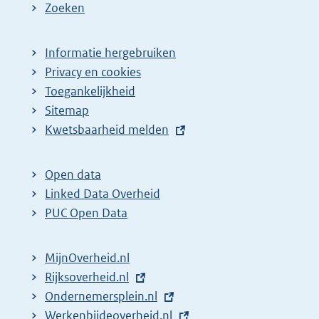
Zoeken
g
p
i
a
Informatie hergebruiken
n
g
Privacy en cookies
a
i
Toegankelijkheid
z
n
Sitemap
o
a
E
Kwetsbaarheid melden
e
z
x
t
k
o
Open data
e
r
e
Linked Data Overheid
r
e
k
PUC Open Data
n
s
r
e
u
e
MijnOverheid.nl
l
l
s
E
Rijksoverheid.nl
i
x
E
Ondernemersplein.nl
t
u
n
t
x
E
Werkenbijdeoverheid.nl
a
l