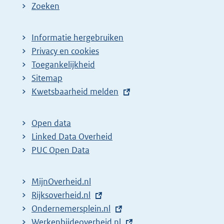
Zoeken
p
a
Informatie hergebruiken
g
Privacy en cookies
i
Toegankelijkheid
n
Sitemap
a
E
Kwetsbaarheid melden
z
x
t
o
Open data
e
e
Linked Data Overheid
r
k
PUC Open Data
n
r
e
e
MijnOverheid.nl
l
s
E
Rijksoverheid.nl
i
x
E
Ondernemersplein.nl
u
n
t
x
E
Werkenbijdeoverheid.nl
l