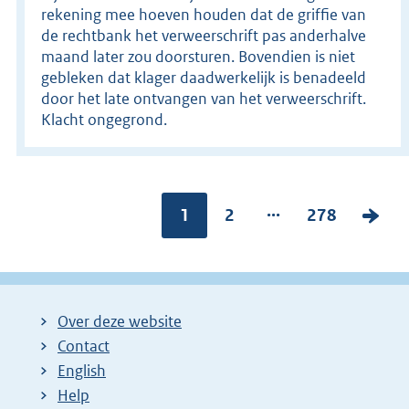
rekening mee hoeven houden dat de griffie van
de rechtbank het verweerschrift pas anderhalve
maand later zou doorsturen. Bovendien is niet
gebleken dat klager daadwerkelijk is benadeeld
door het late ontvangen van het verweerschrift.
Klacht ongegrond.
...
Pagina:
1
P
2
P
278
V
a
a
o
g
g
l
i
i
g
Over deze website
n
n
e
Contact
a
a
n
English
:
:
d
Help
e