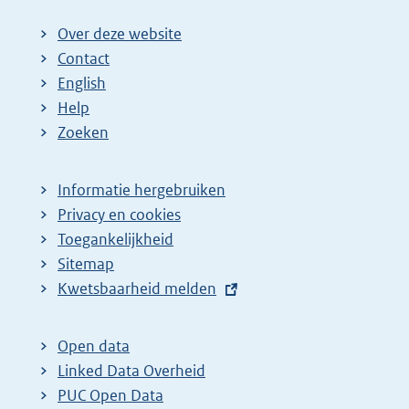
g
n
n
n
n
e
Over deze website
e
a
a
a
a
n
Contact
p
:
:
:
:
d
English
a
e
Help
g
p
Zoeken
i
a
n
g
Informatie hergebruiken
a
i
Privacy en cookies
z
n
Toegankelijkheid
Sitemap
o
a
E
Kwetsbaarheid melden
e
z
x
k
o
t
Open data
r
e
e
Linked Data Overheid
e
k
r
PUC Open Data
s
r