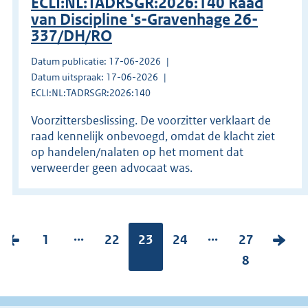
ECLI:NL:TADRSGR:2026:140 Raad
van Discipline 's-Gravenhage 26-
337/DH/RO
Datum publicatie: 17-06-2026
Datum uitspraak: 17-06-2026
ECLI:NL:TADRSGR:2026:140
Voorzittersbeslissing. De voorzitter verklaart de
raad kennelijk onbevoegd, omdat de klacht ziet
op handelen/nalaten op het moment dat
verweerder geen advocaat was.
...
...
V
P
1
P
22
Pagina:
23
P
24
P
27
V
o
a
a
a
a
8
o
r
g
g
g
g
l
i
i
i
i
i
g