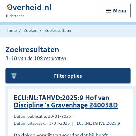
Menu
U
Tuchtrecht
bent
hier:
Home
Zoeken
Zoekresultaten
Zoekresultaten
1-10 van de 108 resultaten
Filter opties
ECLI:NL:TAHVD:2025:9 Hof van
Discipline 's Gravenhage 240038D
Datum publicatie: 20-01-2025
Datum uitspraak: 13-01-2025
ECLI:NL:TAHVD:2025:9
De deken verwijt verweerder dat hij heeft