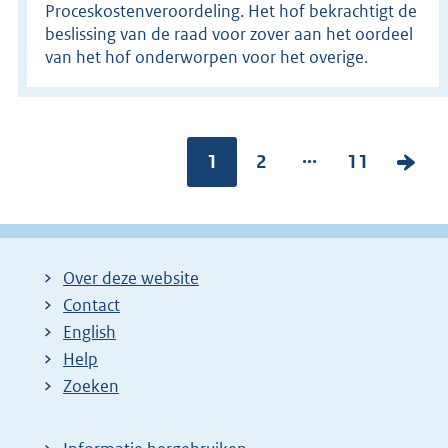
Proceskostenveroordeling. Het hof bekrachtigt de
beslissing van de raad voor zover aan het oordeel
van het hof onderworpen voor het overige.
...
Pagina:
1
P
2
P
11
V
a
a
o
g
g
l
i
i
g
Over deze website
n
n
e
Contact
a
a
n
English
:
:
d
Help
e
Zoeken
p
a