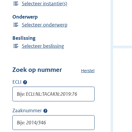
Selecteer instantie(s)
i
n
j
Onderwerp
d
Selecteer onderwerp
e
r
Beslissing
f
Selecteer beslissing
i
l
t
Zoek op nummer
Herstel
a
e
l
ECLI
Op
r
l
ECLI
:
e
zoeken
f
A
i
d
Zaaknummer
Op
l
v
zaaknummer
t
o
zoeken
e
c