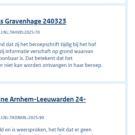
 's Gravenhage 240323
LI:NL:TAHVD:2025:70
at zij het beroepschrift tijdig bij het hof
zij informatie verschaft op grond waarvan
oonbaar is. Dat betekent dat het
ster niet kan worden ontvangen in haar beroep.
line Arnhem-Leeuwarden 24-
LI:NL:TADRARL:2025:90
d en is weersproken, het feit dat er geen