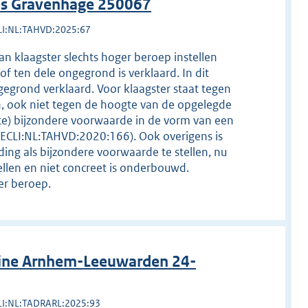
 's Gravenhage 250067
LI:NL:TAHVD:2025:67
n klaagster slechts hoger beroep instellen
of ten dele ongegrond is verklaard. In dit
 gegrond verklaard. Voor klaagster staat tegen
, ook niet tegen de hoogte van de opgelegde
chte) bijzondere voorwaarde in de vorm van een
,ECLI:NL:TAHVD:2020:166). Ook overigens is
ing als bijzondere voorwaarde te stellen, nu
ellen en niet concreet is onderbouwd.
er beroep.
line Arnhem-Leeuwarden 24-
LI:NL:TADRARL:2025:93