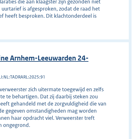
laraties die aan klaagster zijn gezonden niet
 uurtarief is afgesproken, zodat de raad het
ef heeft besproken. Dit klachtonderdeel is
line Arnhem-Leeuwarden 24-
LI:NL:TADRARL:2025:91
verweerster zich uitermate toegewijd en zelfs
 te behartigen. Dat zij daarbij steken zou
 heeft gehandeld met de zorgvuldigheid die van
in de gegeven omstandigheden mag worden
nen haar opdracht viel. Verweerster treft
ijn ongegrond.