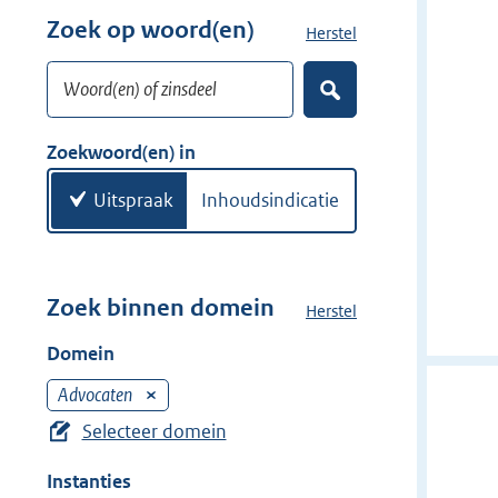
w
r
Zoek op woord(en)
Herstel
z
i
w
o
j
i
Woord(en) of zinsdeel
e
d
Z
j
k
o
e
d
w
e
Zoekwoord(en) in
r
e
k
o
e
r
o
Uitspraak
Inhoudsindicatie
n
r
d
(
e
Zoek binnen domein
Herstel
h
n
e
Domein
)
t
d
Advocaten
V
o
e
Selecteer domein
m
r
e
Instanties
w
i