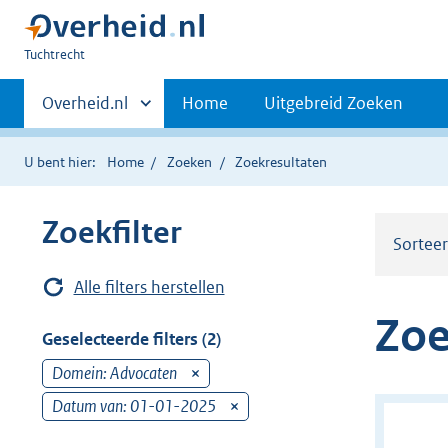
U
Tuchtrecht
bent
Primaire
hier:
Andere
Overheid.nl
Home
Uitgebreid Zoeken
sites
navigatie
binnen
U bent hier:
Home
Zoeken
Zoekresultaten
Zoekfilter
Sortee
Alle filters herstellen
Zoe
Geselecteerde filters (2)
Domein: Advocaten
v
e
Datum van: 01-01-2025
v
r
e