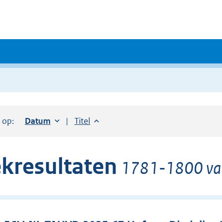
r op:
Sorteer op:
Datum
oplopend
Sorteer op:
Titel
oplopend
kresultaten
1781-1800 van