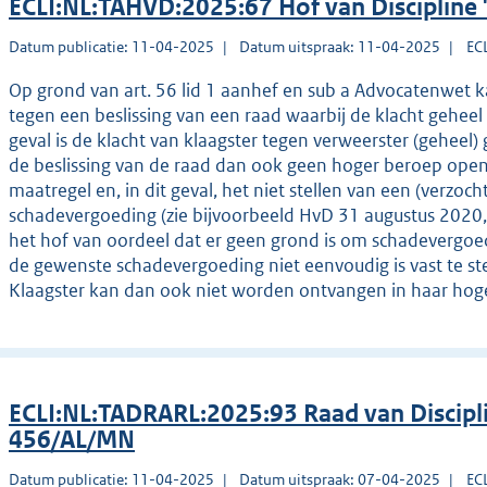
ECLI:NL:TAHVD:2025:67 Hof van Discipline
Datum publicatie: 11-04-2025
Datum uitspraak: 11-04-2025
EC
Op grond van art. 56 lid 1 aanhef en sub a Advocatenwet ka
tegen een beslissing van een raad waarbij de klacht geheel 
geval is de klacht van klaagster tegen verweerster (geheel)
de beslissing van de raad dan ook geen hoger beroep open
maatregel en, in dit geval, het niet stellen van een (verzo
schadevergoeding (zie bijvoorbeeld HvD 31 augustus 2020
het hof van oordeel dat er geen grond is om schadevergoed
de gewenste schadevergoeding niet eenvoudig is vast te st
Klaagster kan dan ook niet worden ontvangen in haar hog
ECLI:NL:TADRARL:2025:93 Raad van Discip
456/AL/MN
Datum publicatie: 11-04-2025
Datum uitspraak: 07-04-2025
EC