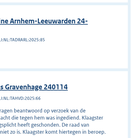
line Arnhem-Leeuwarden 24-
LI:NL:TADRARL:2025:85
 's Gravenhage 240114
LI:NL:TAHVD:2025:66
 vragen beantwoord op verzoek van de
klacht die tegen hem was ingediend. Klaagster
splicht heeft geschonden. De raad van
niet zo is. Klaagster komt hiertegen in beroep.