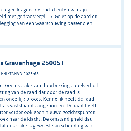
tegen klagers, de oud-cliënten van zijn
eld met gedragsregel 15. Gelet op de aard en
oplegging van een waarschuwing passend en
 's Gravenhage 250051
LI:NL:TAHVD:2025:68
ine. Geen sprake van doorbreking appelverbod.
itting van de raad dat door de raad is
een oneerlijk proces. Kennelijk heeft de raad
niet als vaststaand aangenomen. De raad heeft
itter verder ook geen nieuwe gezichtspunten
zoek naar de klacht. De omstandigheid dat
 dat er sprake is geweest van schending van