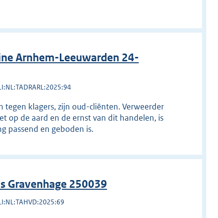
line Arnhem-Leeuwarden 24-
LI:NL:TADRARL:2025:94
tegen klagers, zijn oud-cliënten. Verweerder
et op de aard en de ernst van dit handelen, is
ng passend en geboden is.
 's Gravenhage 250039
LI:NL:TAHVD:2025:69