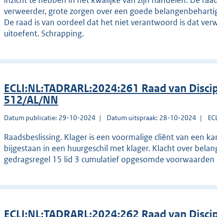
inzicht te hebben in het kwalijke van zijn handelen. De raa
verweerder, grote zorgen over een goede belangenbehartig
De raad is van oordeel dat het niet verantwoord is dat ver
uitoefent. Schrapping.
ECLI:NL:TADRARL:2024:261 Raad van Disci
512/AL/NN
Datum publicatie: 29-10-2024
Datum uitspraak: 28-10-2024
EC
Raadsbeslissing. Klager is een voormalige cliënt van een 
bijgestaan in een huurgeschil met klager. Klacht over belan
gedragsregel 15 lid 3 cumulatief opgesomde voorwaarden a,
ECLI:NL:TADRARL:2024:262 Raad van Disci