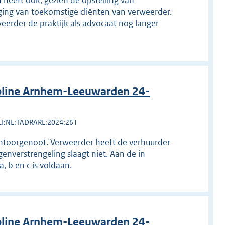
d heeft ook, gezien de opstelling van
ing van toekomstige cliënten van verweerder.
weerder de praktijk als advocaat nog langer
pline Arnhem-Leeuwarden 24-
LI:NL:TADRARL:2024:261
kantoorgenoot. Verweerder heeft de verhuurder
genverstrengeling slaagt niet. Aan de in
 b en c is voldaan.
pline Arnhem-Leeuwarden 24-