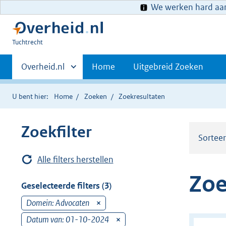
We werken hard aan 
U
Tuchtrecht
bent
Primaire
hier:
Andere
Overheid.nl
Home
Uitgebreid Zoeken
sites
navigatie
binnen
U bent hier:
Home
Zoeken
Zoekresultaten
Zoekfilter
Sortee
Alle filters herstellen
Zoe
Geselecteerde filters (3)
Domein: Advocaten
v
e
Datum van: 01-10-2024
v