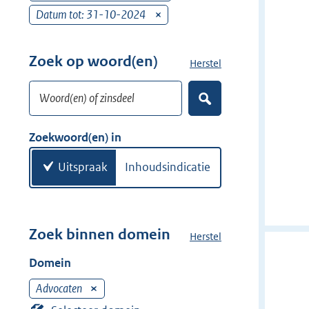
r
e
Datum tot: 31-10-2024
v
w
r
e
i
w
r
Zoek op woord(en)
j
Herstel
z
i
w
d
o
j
i
Woord(en) of zinsdeel
e
e
d
Z
j
k
r
o
e
d
w
e
Zoekwoord(en) in
r
e
k
o
e
r
o
Uitspraak
Inhoudsindicatie
n
r
d
(
e
Zoek binnen domein
Herstel
h
n
e
Domein
)
t
d
Advocaten
V
o
e