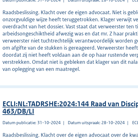
Datum publicatie: 31-10-2024
Datum uitspraak: 28-10-2024
EC
Raadsbeslissing. Klacht over de eigen advocaat. Niet is geb
onzorgvuldige wijze heeft teruggetrokken. Klager verwijt ve
overdracht van het dossier. Vast staat dat verweerster ten
arbeidsongeschiktheid afwezig was en dat mr. Z haar prak
verweerster niet tuchtrechtelijk verantwoordelijk worden
om afgifte van de stukken is gereageerd. Verweerster heeft
doordat zij niet heeft voldaan aan de op haar rustende verp
verstrekken. Omdat niet is gebleken dat klager van dit nal
van oplegging van een maatregel.
ECLI:NL:TADRSHE:2024:144 Raad van Discip
463/DB/LI
Datum publicatie: 31-10-2024
Datum uitspraak: 28-10-2024
EC
Raadsbeslissing. Klacht over de eigen advocaat over de kwal