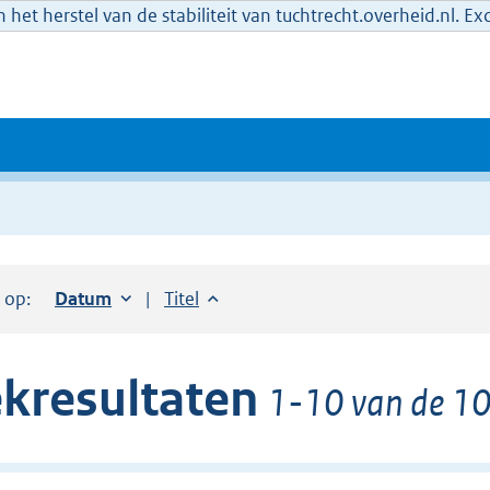
het herstel van de stabiliteit van tuchtrecht.overheid.nl. E
r op:
Sorteer op:
Datum
oplopend
Sorteer op:
Titel
oplopend
kresultaten
1-10 van de 10