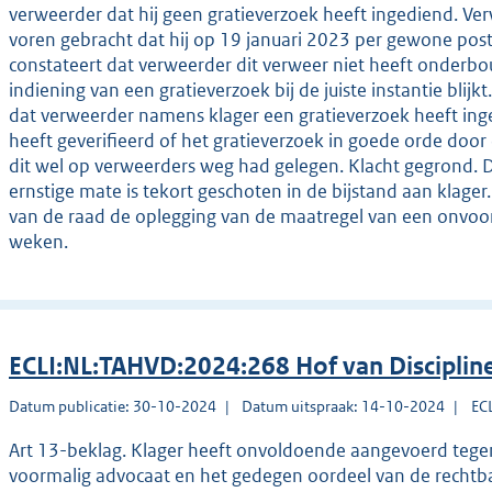
verweerder dat hij geen gratieverzoek heeft ingediend. Ve
voren gebracht dat hij op 19 januari 2023 per gewone post
constateert dat verweerder dit verweer niet heeft onderb
indiening van een gratieverzoek bij de juiste instantie blijk
dat verweerder namens klager een gratieverzoek heeft inge
heeft geverifieerd of het gratieverzoek in goede orde door
dit wel op verweerders weg had gelegen. Klacht gegrond. D
ernstige mate is tekort geschoten in de bijstand aan klager
van de raad de oplegging van de maatregel van een onvoor
weken.
ECLI:NL:TAHVD:2024:268 Hof van Disciplin
Datum publicatie: 30-10-2024
Datum uitspraak: 14-10-2024
EC
Art 13-beklag. Klager heeft onvoldoende aangevoerd tegen
voormalig advocaat en het gedegen oordeel van de rechtb