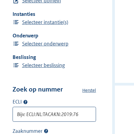
Selecteer domein
m
r
e
Instanties
w
i
Selecteer instantie(s)
i
n
j
Onderwerp
d
Selecteer onderwerp
e
r
Beslissing
f
Selecteer beslissing
i
l
t
Zoek op nummer
Herstel
a
e
l
ECLI
Op
r
l
ECLI
:
e
zoeken
f
A
i
d
Zaaknummer
Op
l