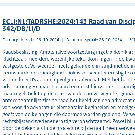
ECLI:NL:TADRSHE:2024:143 Raad van Discip
342/DB/LI/D
Datum publicatie: 29-10-2024
Datum uitspraak: 28-10-2024
EC
Raadsbeslissing. Ambtshalve voortzetting ingetrokken klac
klachtzaak meerdere wezenlijke tekortkomingen in de kwal
vastgesteld. Verweerder heeft gehandeld in strijd met de i
kernwaarde deskundigheid. Ook is verweerder ernstig tekor
van de heer RS aan de opvolgend advocaat. Met het handel
advocatuur geschaad. De aard en ernst hiervan rechtvaar
maatregel. Gelet op de ernst van de aan verweerder gemaakt
antecedentenlijst ziet de raad het beeld van een advocaat d
van voor de advocatuur elementaire beginselen en regelge
geeft van de belangen die daarmee worden gediend. Verwee
rechtsbijstandsverlener ernstig veronachtzaamd. Zowel bij
door de deken als in de procedure bij de raad heeft verwe