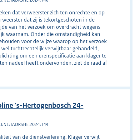
LI:NL:TADRSHE:2024:146
leken dat verweerster zich ten onrechte en op
rweerster dat zij is tekortgeschoten in de
 tijde van het verzoek om overdracht wegens
tijk waarnam. Onder die omstandigheid kan
 gehouden voor de wijze waarop op het verzoek
 wel tuchtrechtelijk verwijtbaar gehandeld,
lichting om een urenspecificatie aan klager te
aten nadeel heeft ondervonden, ziet de raad af
line 's-Hertogenbosch 24-
LI:NL:TADRSHE:2024:144
iteit van de dienstverlening. Klager verwijt