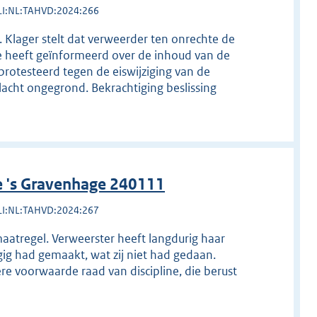
LI:NL:TAHVD:2024:266
. Klager stelt dat verweerder ten onrechte de
de heeft geïnformeerd over de inhoud van de
rotesteerd tegen de eiswijziging van de
klacht ongegrond. Bekrachtiging beslissing
e 's Gravenhage 240111
LI:NL:TAHVD:2024:267
aatregel. Verweerster heeft langdurig haar
ig had gemaakt, wat zij niet had gedaan.
re voorwaarde raad van discipline, die berust