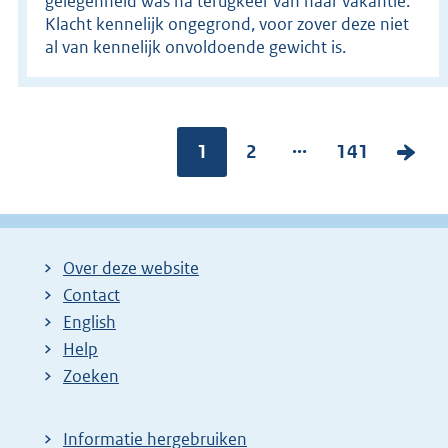
gelegenheid was na terugkeer van haar vakantie.
Klacht kennelijk ongegrond, voor zover deze niet
al van kennelijk onvoldoende gewicht is.
...
Pagina:
1
P
2
P
141
V
a
a
o
g
g
l
i
i
g
Over deze website
n
n
e
Contact
a
a
n
English
:
:
d
Help
e
Zoeken
p
a
Informatie hergebruiken